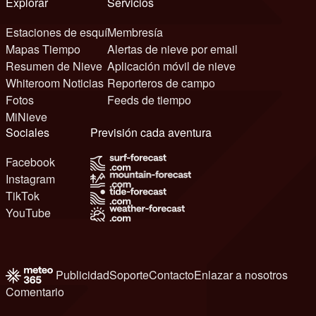
Explorar
Servicios
Estaciones de esquí
Membresía
Mapas Tiempo
Alertas de nieve por email
Resumen de Nieve
Aplicación móvil de nieve
Whiteroom Noticias
Reporteros de campo
Fotos
Feeds de tiempo
MiNieve
Sociales
Previsión cada aventura
Facebook
Instagram
TikTok
YouTube
Publicidad
Soporte
Contacto
Enlazar a nosotros
Comentario