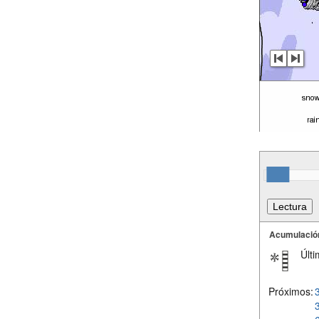
Acumulació
Últi
Próximos: