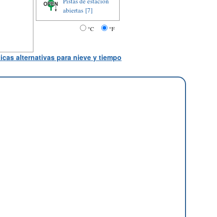
Pistas de estación
abiertas
[7]
°C
°F
icas alternativas para nieve y tiempo