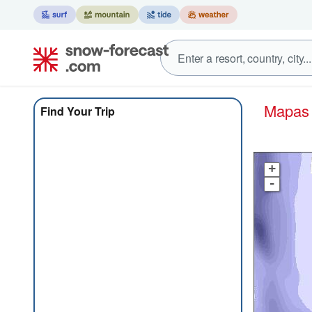
Mapa
Find Your Trip
+
-