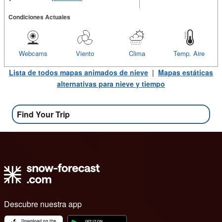
Condiciones Actuales
Webcams
Viento
Clima
Temp. Aire
Lista de todos mapas animados de nieve
|
Mapas estáticas
alternativas para nieve y tiempo
Find Your Trip
Descubre nuestra app