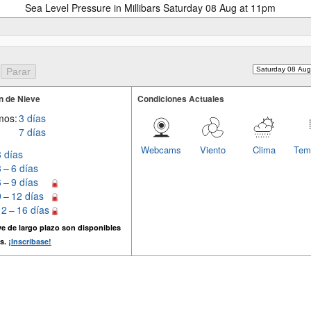
Sea Level Pressure in Millibars Saturday 08 Aug at 11pm
n de Nieve
Condiciones Actuales
mos:
3 días
7 días
Webcams
Viento
Clima
Tem
3 días
3 – 6 días
6 – 9 días
9 – 12 días
12 – 16 días
e de largo plazo son disponibles
s.
¡Inscríbase!