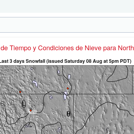
s de Tiempo y Condiciones de Nieve
para North
Last 3 days Snowfall (issued Saturday 08 Aug at 5pm PDT)