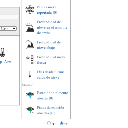
Nueva nieve
reportada
[0]
Profundidad de
nieve en el remonte
de arriba
Profundidad de
nieve abajo
Profundidad nieve
p. Aire
fresca
Días desde última
caída de nieve
Mostrar:
Estación totalmente
abierta
[0]
Pistas de estación
abiertas
[0]
°C
°F