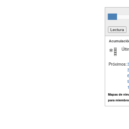
Acumulació
Últi
Próximos:
Mapas de niev
para miembro