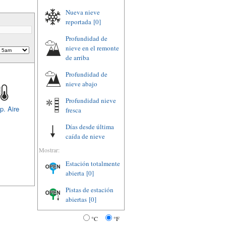
Nueva nieve
reportada
[0]
Profundidad de
nieve en el remonte
de arriba
Profundidad de
nieve abajo
Profundidad nieve
p. Aire
fresca
Días desde última
caída de nieve
Mostrar:
Estación totalmente
abierta
[0]
Pistas de estación
abiertas
[0]
°C
°F