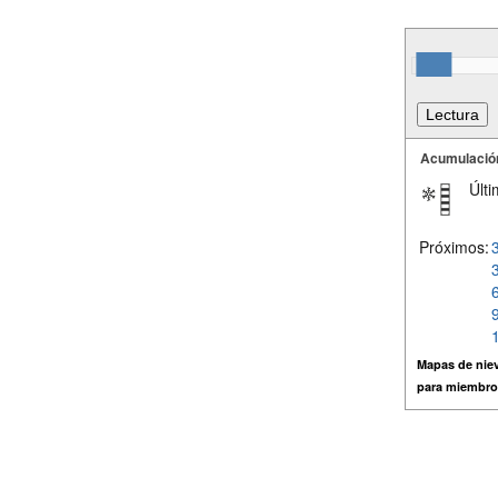
Acumulació
Últi
Próximos:
Mapas de niev
para miembro