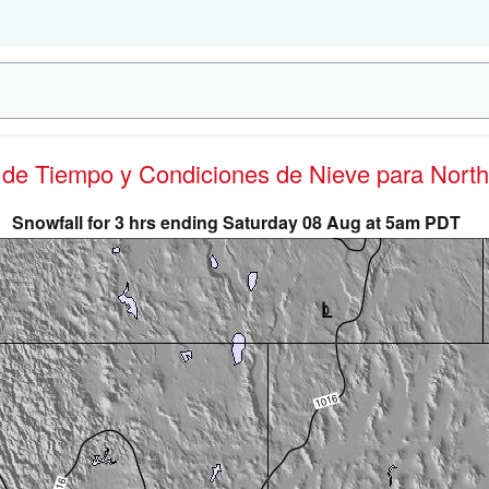
s de Tiempo y Condiciones de Nieve
para North
Snowfall for 3 hrs ending Saturday 08 Aug at 5am PDT