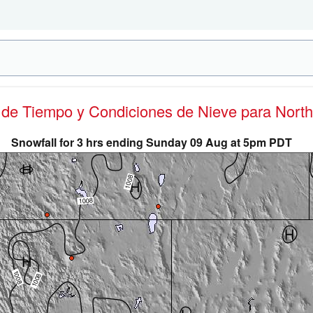
s de Tiempo y Condiciones de Nieve
para North
Snowfall for 3 hrs ending Sunday 09 Aug at 5pm PDT