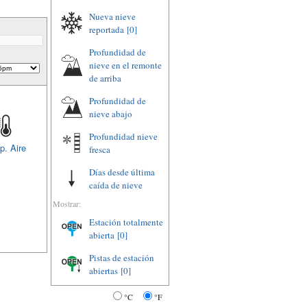
Nueva nieve
reportada
[0]
Profundidad de
nieve en el remonte
de arriba
Profundidad de
nieve abajo
Profundidad nieve
p. Aire
fresca
Días desde última
caída de nieve
Mostrar:
Estación totalmente
abierta
[0]
Pistas de estación
abiertas
[0]
°C
°F