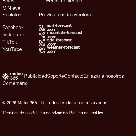
Fotos
Feeds de tiempo
MiNieve
Sociales
Previsión cada aventura
Facebook
Instagram
TikTok
YouTube
Publicidad
Soporte
Contacto
Enlazar a nosotros
Comentario
© 2026 Meteo365 Ltd. Todos los derechos reservados
6
Términos de uso
Política de privacidad
Política de cookies