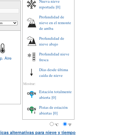
Nueva nieve
reportada
[0]
Profundidad de
nieve en el remonte
de arriba
Profundidad de
nieve abajo
Profundidad nieve
p. Aire
fresca
Días desde última
caída de nieve
Mostrar:
Estación totalmente
abierta
[0]
Pistas de estación
abiertas
[0]
°C
°F
icas alternativas para nieve y tiempo