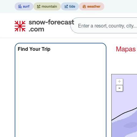
Mapa
Find Your Trip
+
-