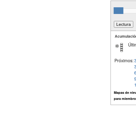
Acumulació
Últi
Próximos:
Mapas de niev
para miembro