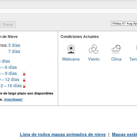
n de Nieve
Condiciones Actuales
mos:
3 días
7 días
Webcams
Viento
Clima
Tem
3 días
3 – 6 días
6 – 9 días
9 – 12 días
12 – 16 días
e de largo plazo son disponibles
s.
¡Inscríbase!
Lista de todos mapas animados de nieve
|
Mapas estát