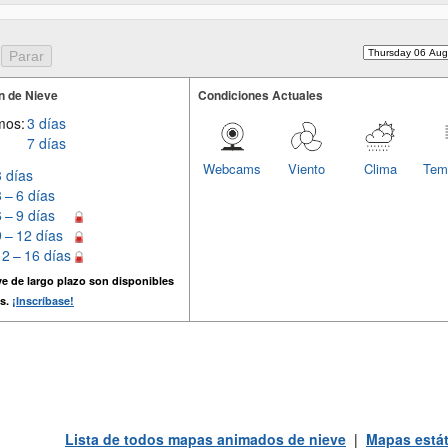
n de Nieve
Condiciones Actuales
mos:
3 días
7 días
Webcams
Viento
Clima
Tem
3 días
3 – 6 días
6 – 9 días
9 – 12 días
12 – 16 días
e de largo plazo son disponibles
s.
¡Inscríbase!
Lista de todos mapas animados de nieve
|
Mapas estát