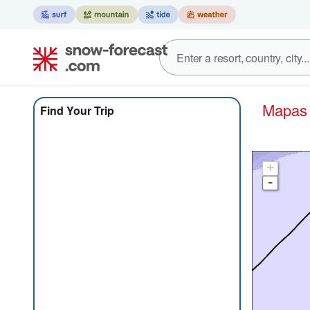
Mapa
Find Your Trip
+
-