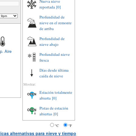
Nueva nieve
reportada
[0]
Profundidad de
nieve en el remonte
de arriba
Profundidad de
nieve abajo
p. Aire
Profundidad nieve
fresca
Días desde última
caída de nieve
Mostrar:
Estación totalmente
abierta
[0]
Pistas de estación
abiertas
[0]
°C
°F
icas alternativas para nieve y tiempo