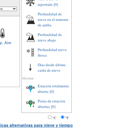
reportada
[0]
Profundidad de
nieve en el remonte
de arriba
Profundidad de
nieve abajo
p. Aire
Profundidad nieve
fresca
Días desde última
caída de nieve
Mostrar:
Estación totalmente
abierta
[0]
Pistas de estación
abiertas
[0]
°C
°F
icas alternativas para nieve y tiempo