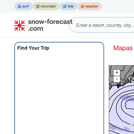
Mapa
Find Your Trip
+
-