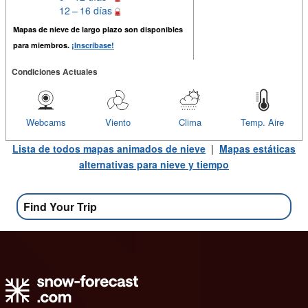
12 – 16 días
Mapas de nieve de largo plazo son disponibles
para miembros.
¡Inscríbase!
Condiciones Actuales
Webcams
Viento
Clima
Temp. Aire
Lista de todos mapas animados de nieve
|
Mapas estáticas
alternativas para nieve y tiempo
Find Your Trip