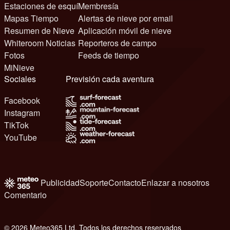
Estaciones de esquí
Membresía
Mapas Tiempo
Alertas de nieve por email
Resumen de Nieve
Aplicación móvil de nieve
Whiteroom Noticias
Reporteros de campo
Fotos
Feeds de tiempo
MiNieve
Sociales
Previsión cada aventura
Facebook
Instagram
TikTok
YouTube
Publicidad
Soporte
Contacto
Enlazar a nosotros
Comentario
© 2026 Meteo365 Ltd. Todos los derechos reservados
6