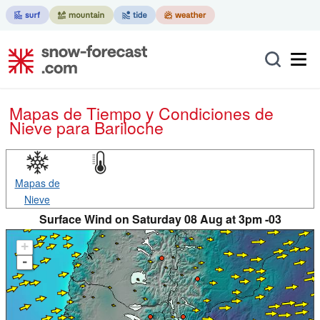
Mapas de Tiempo y Condiciones de
Nieve
para Bariloche
Mapas de
Nieve
Surface Wind on Saturday 08 Aug at 3pm -03
+
-