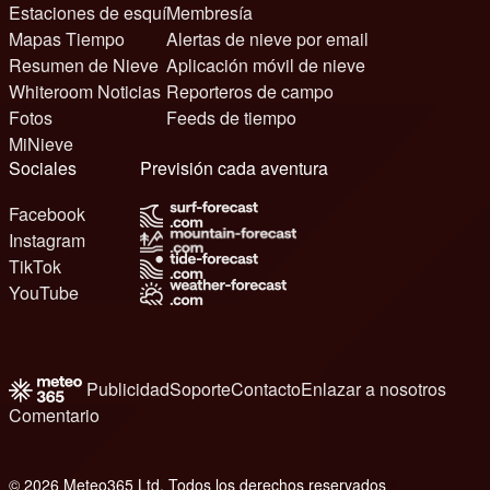
Estaciones de esquí
Membresía
Mapas Tiempo
Alertas de nieve por email
Resumen de Nieve
Aplicación móvil de nieve
Whiteroom Noticias
Reporteros de campo
Fotos
Feeds de tiempo
MiNieve
Sociales
Previsión cada aventura
Facebook
Instagram
TikTok
YouTube
Publicidad
Soporte
Contacto
Enlazar a nosotros
Comentario
© 2026 Meteo365 Ltd. Todos los derechos reservados
6