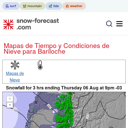
Mapas de Tiempo y Condiciones de
Nieve
para Bariloche
Mapas de
Nieve
Snowfall for 3 hrs ending Thursday 06 Aug at 9pm -03
+
-