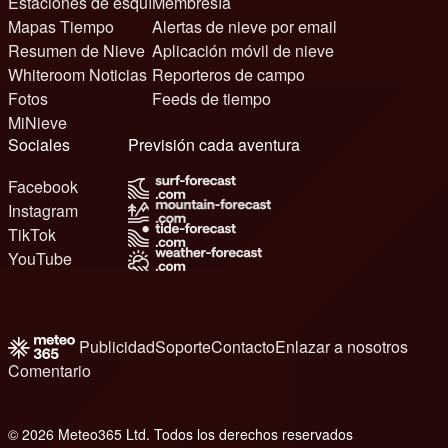
Estaciones de esquí
Membresía
Mapas Tiempo
Alertas de nieve por email
Resumen de Nieve
Aplicación móvil de nieve
Whiteroom Noticias
Reporteros de campo
Fotos
Feeds de tiempo
MiNieve
Sociales
Previsión cada aventura
Facebook
Instagram
TikTok
YouTube
Publicidad
Soporte
Contacto
Enlazar a nosotros
Comentario
© 2026 Meteo365 Ltd. Todos los derechos reservados
6