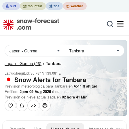
Japan - Gunma
(26)
Tanbara
Latitud/longitud:
36.78° N
139.08° E
Snow Alerts for Tanbara
Previsión meteorológica para Tanbara en
4511
ft
altitud
Emitido:
2 pm 09 Aug 2026
(hora local)
Previsión de nieve actualizada en
02
hora
41
Min
Previsión
Vivo
Historial de nieve
Información del resort