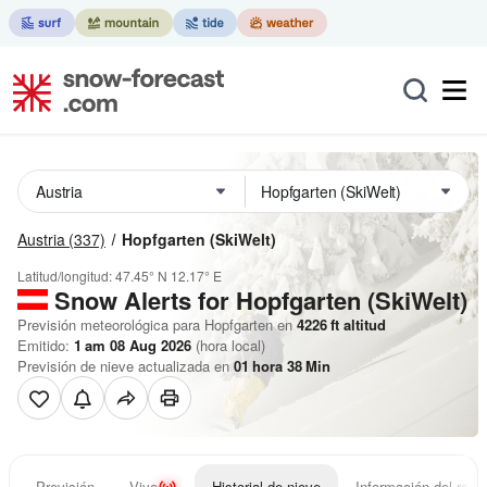
Austria
(337)
Hopfgarten (SkiWelt)
Latitud/longitud:
47.45° N
12.17° E
Snow Alerts for Hopfgarten (SkiWelt)
Previsión meteorológica para Hopfgarten en
4226
ft
altitud
Emitido:
1 am 08 Aug 2026
(hora local)
Previsión de nieve actualizada en
01
hora
38
Min
Previsión
Vivo
Historial de nieve
Información del resor