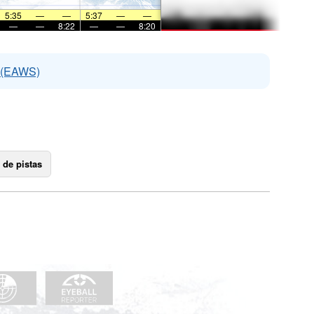
5:35
—
—
5:37
—
—
—
—
8:22
—
—
8:20
s (EAWS)
 de pistas