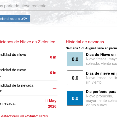
y parte de nieve reciente
ntar el reporte
ciones de Nieve en Zieleniec
Historial de nevadas
Semana 1 of August tiene en prom
ndidad de nieve
Dias de Nieve en
0
in
0.0
Nieve fresca, may
a:
soleado, viento su
ndidad de nieve
0
in
Dias de nieve en
:
0.0
Nieve fresca, sol l
sin viento.
ndidad de la nevada
—
a:
Dia perfecto para
Nieve promedio,
0.0
mayormente solea
11 May
a nevada:
viento suave.
2026
 estaciones en
Poland
están