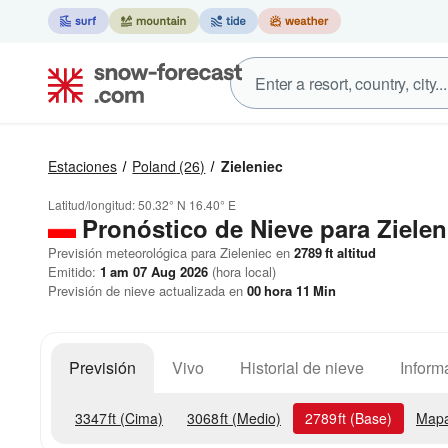
Estaciones
Poland
(26)
Zieleniec
Latitud/longitud:
50.32° N
16.40° E
Pronóstico de Nieve
para Zielen
Previsión meteorológica para Zieleniec en
2789
ft
altitud
Emitido:
1 am 07 Aug 2026
(hora local)
Previsión de nieve actualizada en
00
hora
11
Min
Previsión
Vivo
Historial de nieve
Inform
3347
ft
(Cima)
3068
ft
(Medio)
2789
ft
(Base)
Mapa