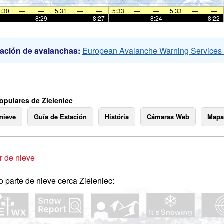
5:30
—
—
5:31
—
—
5:33
—
—
5:33
—
—
—
—
8:29
—
—
8:27
—
—
8:24
—
—
8:22
ación de avalanchas:
European Avalanche Warning Service
opulares de Zieleniec
 nieve
Guía de Estación
História
Cámaras Web
Mapa
 de nieve
o parte de nieve cerca Zieleniec: