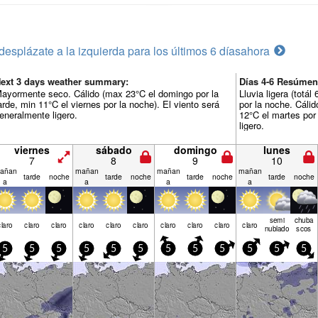
desplázate a la izquierda para los últimos 6 días
ahora
ext 3 days weather summary:
Días 4-6 Resúmen
ayormente seco. Cálido (max 23°C el domingo por la
Lluvia ligera (tot
arde, min 11°C el viernes por la noche). El viento será
por la noche. Cálid
eneralmente ligero.
12°C el martes por
ligero.
viernes
sábado
domingo
lunes
7
8
9
10
añan
mañan
mañan
mañan
tarde
noche
tarde
noche
tarde
noche
tarde
noche
a
a
a
a
semi
chuba
claro
claro
claro
claro
claro
claro
claro
claro
claro
claro
nublado
scos
5
5
5
5
5
5
5
5
5
5
5
5