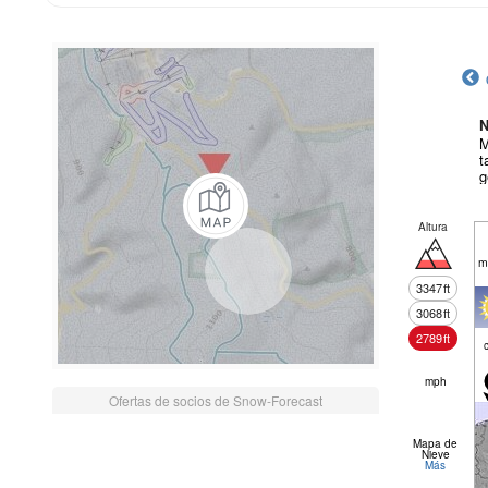
N
M
t
g
Altura
m
3347
ft
3068
ft
2789
ft
mph
Ofertas de socios de Snow-Forecast
Mapa de
Nieve
Más