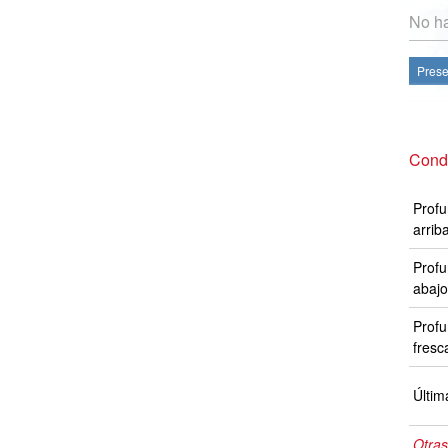
No ha
Prese
Condi
Profu
arrib
Profu
abajo
Profu
fresc
Últim
Otras