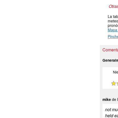
Otra
La tab
meteor
pronós
Mapa 
Pinch
Comentar
General
Ni
mike
de 
not mu
held ea