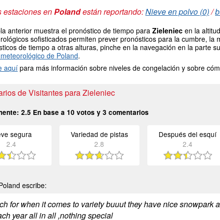
s estaciones en
Poland
están reportando:
Nieve en polvo (0)
/
b
la anterior muestra el pronóstico de tiempo para
Zieleniec
en la altit
ológicos sofisticados permiten prever pronósticos para la cumbre, la 
ticos de tiempo a otras alturas, pinche en la navegación en la parte sup
meteorológico de Poland
.
e aquí
para más información sobre niveles de congelación y sobre cóm
ios de Visitantes para Zieleniec
mente:
2.5
En base a
10
votos y
3
comentarios
eve segura
Variedad de pistas
Después del esquí
2.4
2.8
2.4
Poland escribe:
ch for when it comes to variety buuut they have nice snowpark a
ch year all in all ,nothing special