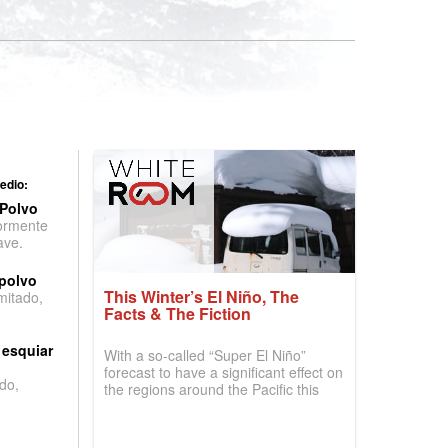
edio:
 Polvo
ormente
ave.
 polvo
This Winter’s El Niño, The
imitado,
Facts & The Fiction
 esquiar
With a so-called “Super El Niño”
forecast to have a significant effect on
do,
the regions around the Pacific this
winter, the question skiers are asking
is simple: book now or wait, and
where are the best odds?