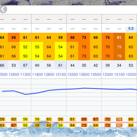
—
—
—
—
—
—
—
—
—
—
—
—
0.2
—
—
—
—
—
—
—
—
—
—
—
64
68
61
61
64
59
68
73
66
75
81
64
61
66
52
55
64
54
61
73
63
70
79
63
61
66
50
54
64
54
61
73
63
70
79
63
66
53
67
60
56
61
44
35
42
39
34
53
2500
12600
11300
11800
12800
13100
13300
13600
13500
13300
13100
13300
59
63
56
56
61
58
61
69
67
70
76
66
63
67
56
58
64
56
64
73
64
73
80
64