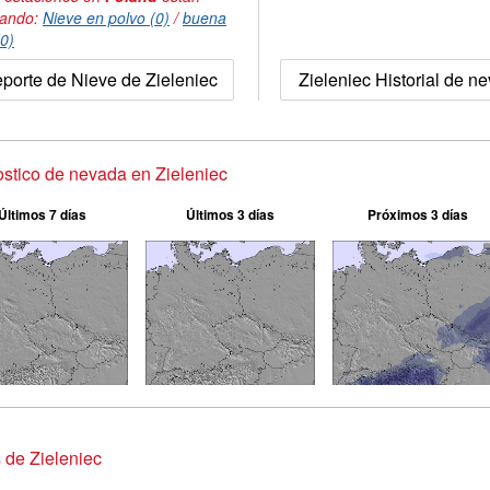
tando:
Nieve en polvo (0)
/
buena
(0)
porte de Nieve de Zieleniec
Zieleniec Historial de n
stico de nevada en Zieleniec
Últimos 7 días
Últimos 3 días
Próximos 3 días
 de Zieleniec