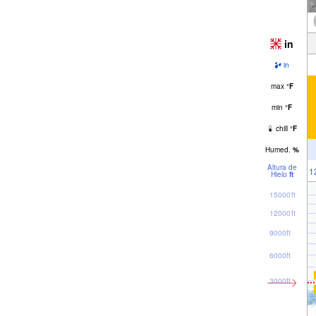
in
in
max
°
F
min
°
F
chill
°
F
Humed.
%
Altura de
1
Hielo
ft
15000ft
12000ft
9000ft
6000ft
3000ft