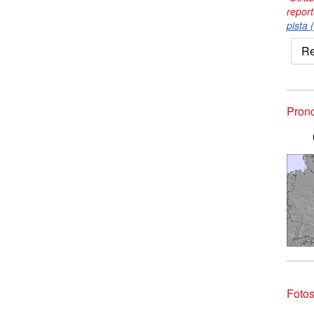
repor
pista 
Re
Prono
Fotos