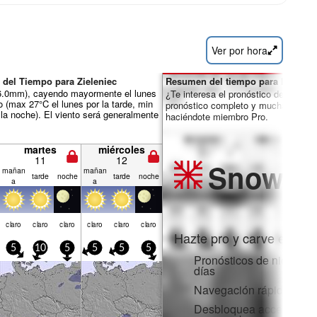
Ver por hora
 del Tiempo para Zieleniec
Resumen del tiempo para los días 
ál 6.0mm), cayendo mayormente el lunes
¿Te interesa el pronóstico de 16 día
o (max 27°C el lunes por la tarde, min
pronóstico completo y muchas más 
 la noche). El viento será generalmente
haciéndote miembro Pro.
martes
miércoles
11
12
Snow
Pr
mañan
mañan
tarde
noche
tarde
noche
a
a
claro
claro
claro
claro
claro
claro
Hazte pro y carve en:
5
10
5
5
5
5
Pronósticos de nieve po
días
Navegación rápida sin 
Desbloquea acceso comp