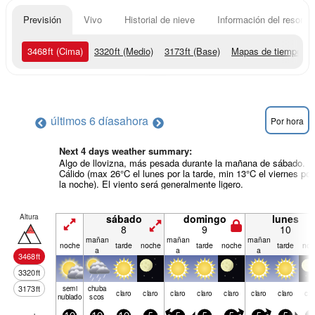
Previsión
Vivo
Historial de nieve
Información del resort
3468
ft
(Cima)
3320
ft
(Medio)
3173
ft
(Base)
Mapas de tiempo
últimos 6 días
ahora
Por hora
Next 4 days weather summary:
Algo de llovizna, más pesada durante la mañana de sábado.
Cálido (max 26°C el lunes por la tarde, min 13°C el viernes por
la noche). El viento será generalmente ligero.
Altura
sábado
domingo
lunes
8
9
10
mañan
mañan
mañan
noche
tarde
noche
tarde
noche
tarde
noc
a
a
a
3468
ft
3320
ft
3173
ft
semi
chuba
claro
claro
claro
claro
claro
claro
claro
cla
nublado
scos