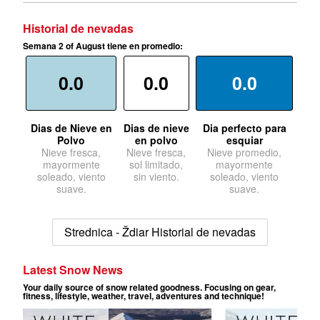
Historial de nevadas
Semana 2 of August tiene en promedio:
0.0
0.0
0.0
Dias de Nieve en
Dias de nieve
Dia perfecto para
Polvo
en polvo
esquiar
Nieve fresca,
Nieve fresca,
Nieve promedio,
mayormente
sol limitado,
mayormente
soleado, viento
sin viento.
soleado, viento
suave.
suave.
Strednica - Ždiar Historial de nevadas