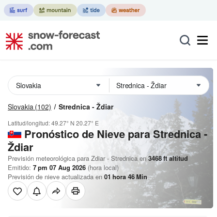
Slovakia
(102)
Strednica - Ždiar
Latitud/longitud:
49.27° N
20.27° E
Pronóstico de Nieve
para Strednica -
Ždiar
Previsión meteorológica para Zdiar - Strednica en
3468
ft
altitud
Emitido:
7 pm 07 Aug 2026
(hora local)
Previsión de nieve actualizada en
01
hora
46
Min