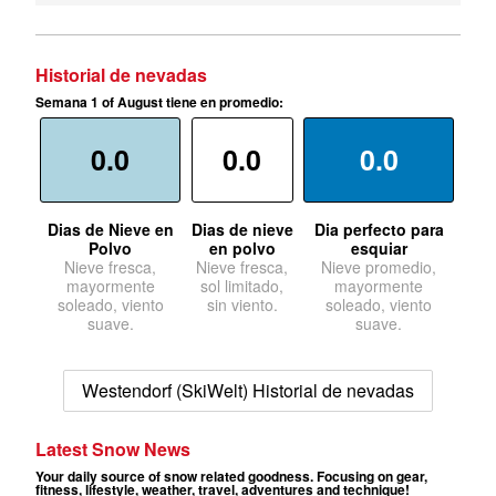
Historial de nevadas
Semana 1 of August tiene en promedio:
0.0
0.0
0.0
Dias de Nieve en
Dias de nieve
Dia perfecto para
Polvo
en polvo
esquiar
Nieve fresca,
Nieve fresca,
Nieve promedio,
mayormente
sol limitado,
mayormente
soleado, viento
sin viento.
soleado, viento
suave.
suave.
Westendorf (SkiWelt) Historial de nevadas