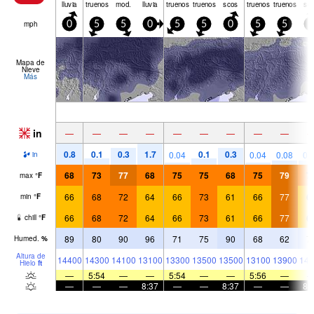
lluvia
truenos
mod.
lluvia
truenos
truenos
scos
truenos
truenos
sc
mph
0
5
5
0
5
5
0
5
5
5
Mapa de
Nieve
Más
in
—
—
—
—
—
—
—
—
—
0.8
0.1
0.3
1.7
0.1
0.3
0.04
0.04
0.08
0.
in
68
73
77
68
75
75
68
75
79
7
max
°
F
66
68
72
64
66
73
61
66
77
6
min
°
F
66
68
72
64
66
73
61
66
77
6
chill
°
F
89
80
90
96
71
75
90
68
62
7
Humed.
%
Altura de
14400
14300
14100
13100
13300
13500
13500
13100
13900
144
Hielo
ft
—
5:54
—
—
5:54
—
—
5:56
—
—
—
—
8:37
—
—
8:37
—
—
8: