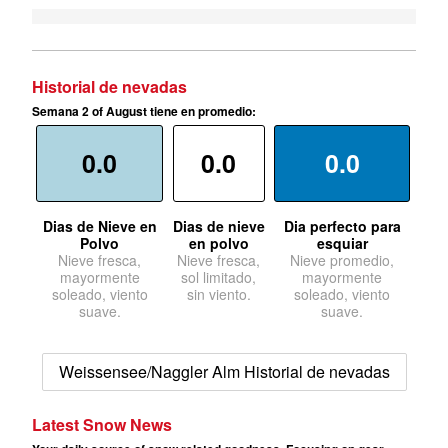
Historial de nevadas
Semana 2 of August tiene en promedio:
0.0
0.0
0.0
Dias de Nieve en
Dias de nieve
Dia perfecto para
Polvo
en polvo
esquiar
Nieve fresca,
Nieve fresca,
Nieve promedio,
mayormente
sol limitado,
mayormente
soleado, viento
sin viento.
soleado, viento
suave.
suave.
Weissensee/Naggler Alm Historial de nevadas