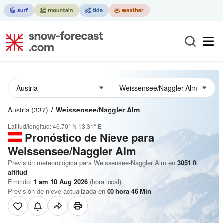
Austria
(337)
Weissensee/Naggler Alm
Latitud/longitud:
46.70° N
13.31° E
Pronóstico de Nieve
para
Weissensee/Naggler Alm
Previsión meteorológica para Weissensee-Naggler Alm en
3051
ft
altitud
Emitido:
1 am 10 Aug 2026
(hora local)
Previsión de nieve actualizada en
00
hora
46
Min