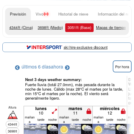
Previsión
Vivo
Historial de nieve
Información del resor
4344
ft
(Cima)
3698
ft
(Medio)
3051
ft
(Base)
Mapas de tiempo
ski hire exclusive discount
últimos 6 días
ahora
Por hora
Next 3 days weather summary:
Dí
We
Fuerte lluvia (totál 27.0mm), más pesada durante la
noche de lunes. Cálido (max 28°C el martes por la tarde,
Llu
min 15°C el martes por la noche). El viento será
jue
generalmente ligero.
tar
gen
Altura
lunes
martes
miércoles
10
11
12
mañan
mañan
mañan
mañ
tarde
noche
tarde
noche
tarde
noche
a
a
a
a
4344
ft
3698
ft