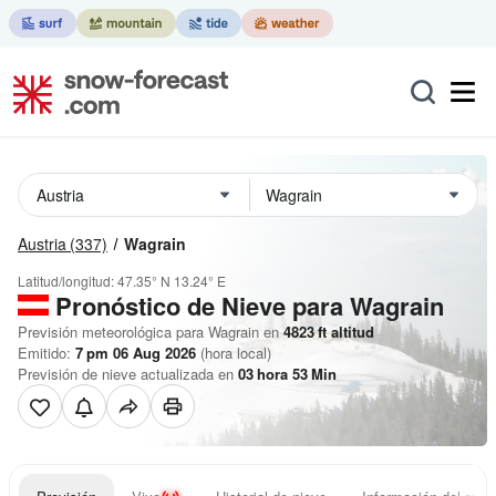
Austria
(337)
Wagrain
Latitud/longitud:
47.35° N
13.24° E
Pronóstico de Nieve
para Wagrain
Previsión meteorológica para Wagrain en
4823
ft
altitud
Emitido:
7 pm 06 Aug 2026
(hora local)
Previsión de nieve actualizada en
03
hora
53
Min