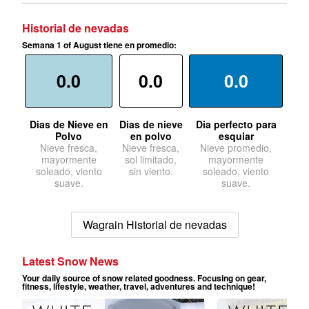
Historial de nevadas
Semana 1 of August tiene en promedio:
0.0
0.0
0.0
Dias de Nieve en
Dias de nieve
Dia perfecto para
Polvo
en polvo
esquiar
Nieve fresca,
Nieve fresca,
Nieve promedio,
mayormente
sol limitado,
mayormente
soleado, viento
sin viento.
soleado, viento
suave.
suave.
Wagrain Historial de nevadas