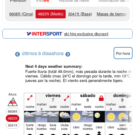
Previsión
Vivo
Historial de nieve
Información del resor
6608
ft
(Cima)
4823
ft
(Medio)
3041
ft
(Base)
Mapas de tiempo
ski hire exclusive discount
últimos 6 días
ahora
Por hora
Next 4 days weather summary:
Fuerte lluvia (totál 49.0mm), más pesada durante la noche del
viernes. Cálido (max 24°C el domingo por la tarde, min 13°C el
jueves por la noche). El viento será generalmente ligero.
Altura
viernes
sábado
domingo
7
8
9
mañan
mañan
mañan
noche
tarde
noche
tarde
noche
tarde
noc
a
a
a
6608
ft
4823
ft
3041
ft
fuerte
riesgo
lluvia
chuba
riesgo
semi
chu
claro
claro
claro
lluvia
truenos
mod.
scos
truenos
nublado
sc