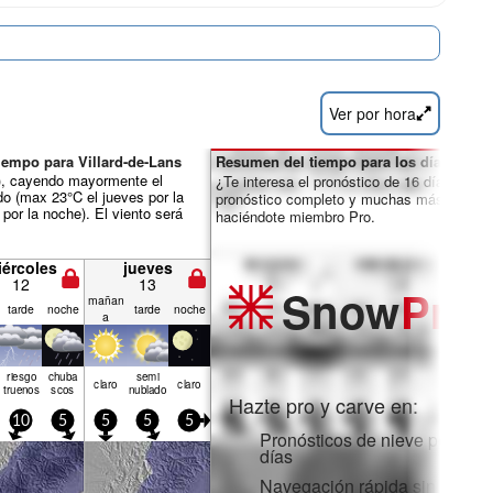
Ver por hora
iempo para Villard-de-Lans
Resumen del tiempo para los días 7-16:
m), cayendo mayormente el
¿Te interesa el pronóstico de 16 días? Des
do (max 23°C el jueves por la
pronóstico completo y muchas más funcio
por la noche). El viento será
haciéndote miembro Pro.
iércoles
jueves
12
13
Snow
Pro
mañan
tarde
noche
tarde
noche
a
riesgo
chuba
semi
claro
claro
truenos
scos
nublado
Hazte pro y carve en:
10
5
5
5
5
Pronósticos de nieve por hora
días
Navegación rápida sin anunc