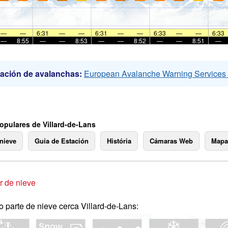
—
—
6:31
—
—
6:31
—
—
6:33
—
—
6:33
—
8:55
—
—
8:53
—
—
8:52
—
—
8:51
—
ación de avalanchas:
European Avalanche Warning Service
opulares de Villard-de-Lans
 nieve
Guía de Estación
História
Cámaras Web
Mapa
 de nieve
o parte de nieve cerca Villard-de-Lans: