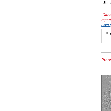
Últim
Otras
repor
pista 
Re
Prono