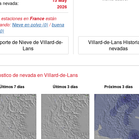
15 May
a nevada:
2026
 estaciones en
France
están
tando:
Nieve en polvo (0)
/
buena
(0)
porte de Nieve de Villard-de-
Villard-de-Lans Histori
Lans
nevadas
stico de nevada en Villard-de-Lans
Últimos 7 días
Últimos 3 días
Próximos 3 días