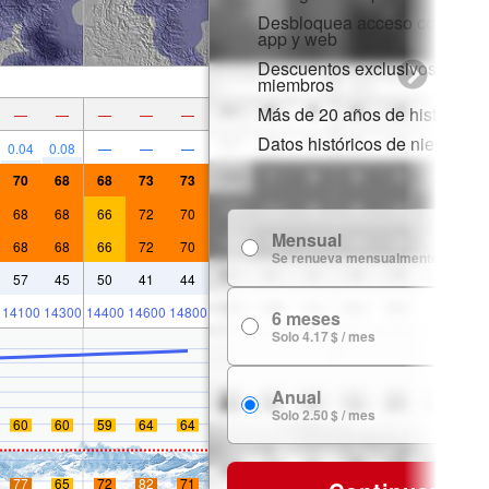
Desbloquea acceso completo 
app y web
Descuentos exclusivos para
miembros
Más de 20 años de historial d
—
—
—
—
—
Datos históricos de nieve
0.04
0.08
—
—
—
70
68
68
73
73
68
68
66
72
70
Mensual
7
68
68
66
72
70
Se renueva mensualmente
57
45
50
41
44
14100
14300
14400
14600
14800
6 meses
24
Solo 4.17 $ / mes
Anual
29
Solo 2.50 $ / mes
60
60
59
64
64
77
65
72
82
71