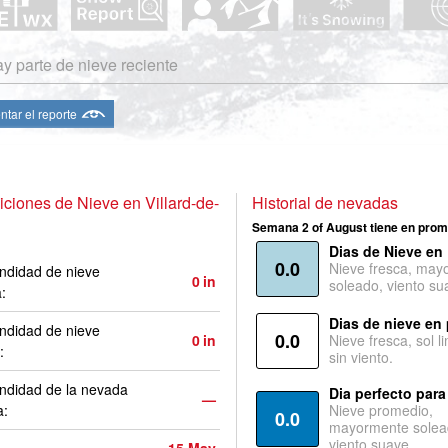
y parte de nieve reciente
ntar el reporte
ciones de Nieve en Villard-de-
Historial de nevadas
Semana 2 of August tiene en prom
Dias de Nieve en
0.0
Nieve fresca, may
ndidad de nieve
0
in
soleado, viento su
a:
Dias de nieve en
ndidad de nieve
0.0
0
in
Nieve fresca, sol l
:
sin viento.
ndidad de la nevada
Dia perfecto para
—
a:
Nieve promedio,
0.0
mayormente solea
viento suave.