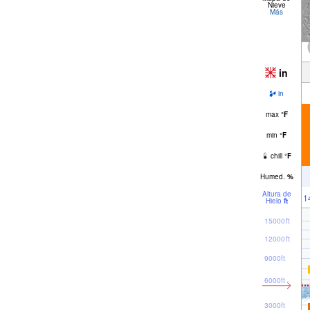
Nieve
Más
in
in
max
°
F
min
°
F
chill
°
F
Humed.
%
Altura de
1
Hielo
ft
15000ft
12000ft
9000ft
6000ft
3000ft