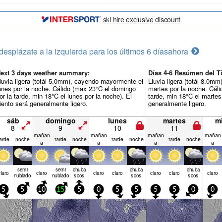
ski hire exclusive discount
desplázate a la izquierda para los últimos 6 días
ahora
ext 3 days weather summary:
Días 4-6 Resúmen del T
luvia ligera (totál 5.0mm), cayendo mayormente el
Lluvia ligera (totál 8.0m
unes por la noche. Cálido (max 23°C el domingo
martes por la noche. Cáli
or la tarde, min 18°C el lunes por la noche). El
tarde, min 18°C el martes 
iento será generalmente ligero.
generalmente ligero.
sáb
domingo
lunes
martes
m
8
9
10
11
mañan
mañan
mañan
mañan
arde
noche
tarde
noche
tarde
noche
tarde
noche
a
a
a
a
semi
semi
chuba
chuba
chuba
claro
claro
claro
claro
claro
claro
claro
nublado
nublado
scos
scos
scos
5
5
10
15
5
0
5
5
5
5
0
0