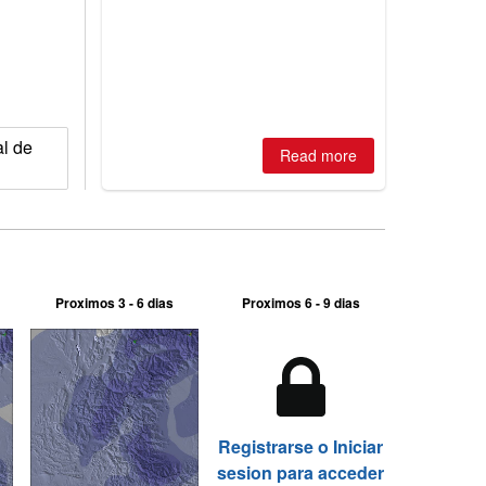
huge snowfalls, New Zealand posts
best conditions of season so far,
Australian areas open most terrain of
2026, northern hemisphere down to
two outdoor areas still open.
al de
Read more
Proximos 3 - 6 dias
Proximos 6 - 9 dias
Registrarse o Iniciar
sesion para acceder