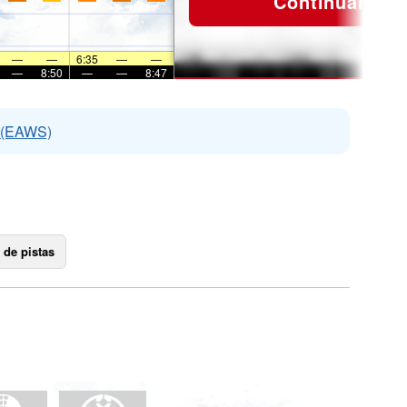
Continuar
—
—
6:35
—
—
—
8:50
—
—
8:47
s (EAWS)
 de pistas