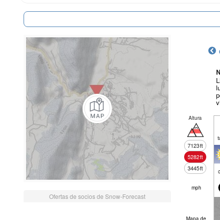
N
L
l
p
v
Altura
t
7123
ft
5282
ft
3445
ft
mph
Ofertas de socios de Snow-Forecast
Mapa de