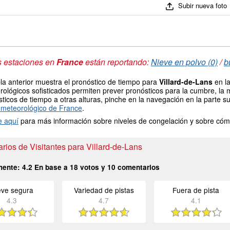
Subir nueva foto
s estaciones en
France
están reportando:
Nieve en polvo (0)
/
b
la anterior muestra el pronóstico de tiempo para
Villard-de-Lans
en la
ológicos sofisticados permiten prever pronósticos para la cumbre, la 
ticos de tiempo a otras alturas, pinche en la navegación en la parte sup
meteorológico de France
.
e aquí
para más información sobre niveles de congelación y sobre cóm
ios de Visitantes para Villard-de-Lans
mente:
4.2
En base a
18
votos y
10
comentarios
eve segura
Variedad de pistas
Fuera de pista
4.3
4.7
4.1