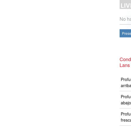
No ha
Prese
Condi
Lans
Profu
arrib
Profu
abajo
Profu
fresc