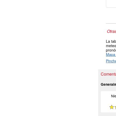
Otra
La tab
meteor
pronós
Mapa 
Pinch
Comentar
General
Ni