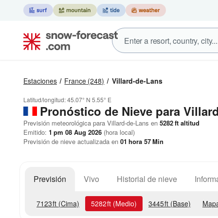
Estaciones
France
(248)
Villard-de-Lans
Latitud/longitud:
45.07° N
5.55° E
Pronóstico de Nieve
para Villar
Previsión meteorológica para Villard-de-Lans en
5282
ft
altitud
Emitido:
1 pm 08 Aug 2026
(hora local)
Previsión de nieve actualizada en
01
hora
57
Min
Previsión
Vivo
Historial de nieve
Inform
7123
ft
(Cima)
5282
ft
(Medio)
3445
ft
(Base)
Mapa