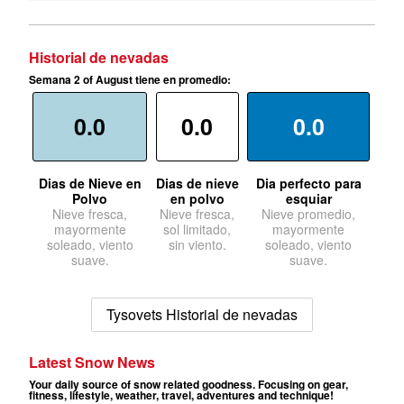
Historial de nevadas
Semana 2 of August tiene en promedio:
0.0
0.0
0.0
Dias de Nieve en
Dias de nieve
Dia perfecto para
Polvo
en polvo
esquiar
Nieve fresca,
Nieve fresca,
Nieve promedio,
mayormente
sol limitado,
mayormente
soleado, viento
sin viento.
soleado, viento
suave.
suave.
Tysovets Historial de nevadas