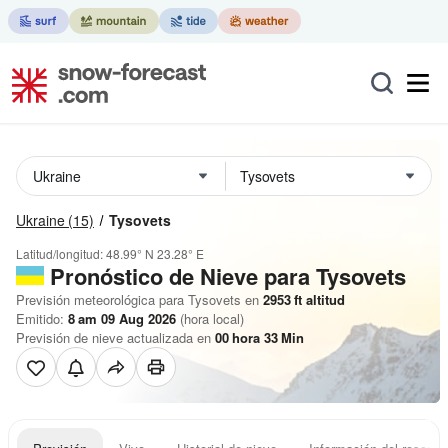
Ukraine
(15)
Tysovets
Latitud/longitud:
48.99° N
23.28° E
Pronóstico de Nieve
para Tysovets
Previsión meteorológica para Tysovets en
2953
ft
altitud
Emitido:
8 am 09 Aug 2026
(hora local)
Previsión de nieve actualizada en
00
hora
33
Min