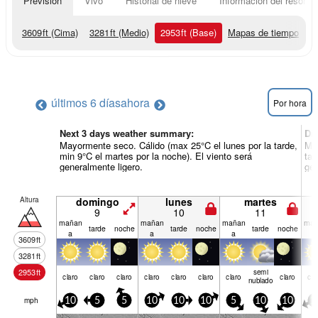
Previsión
Vivo
Historial de nieve
Información del resort
3609
ft
(Cima)
3281
ft
(Medio)
2953
ft
(Base)
Mapas de tiempo
últimos 6 días
ahora
Por hora
Next 3 days weather summary:
Dí
Mayormente seco. Cálido (max 25°C el lunes por la tarde,
May
min 9°C el martes por la noche). El viento será
tar
generalmente ligero.
gen
Altura
domingo
lunes
martes
9
10
11
mañan
mañan
mañan
mañ
tarde
noche
tarde
noche
tarde
noche
a
a
a
a
3609
ft
3281
ft
2953
ft
semi
claro
claro
claro
claro
claro
claro
claro
claro
cla
nublado
mph
10
5
5
10
10
10
5
10
10
1