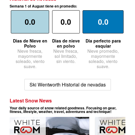
Semana 1 of August tiene en promedio:
0.0
0.0
0.0
Dias de Nieve en
Dias de nieve
Dia perfecto para
Polvo
en polvo
esquiar
Nieve fresca,
Nieve fresca,
Nieve promedio,
mayormente
sol limitado,
mayormente
soleado, viento
sin viento.
soleado, viento
suave.
suave.
Ski Wentworth Historial de nevadas