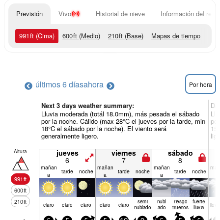
Previsión
Vivo
Historial de nieve
Información del resor
991
ft
(Cima)
600
ft
(Medio)
210
ft
(Base)
Mapas de tiempo
últimos 6 días
ahora
Por hora
Next 3 days weather summary:
Dí
Lluvia moderada (totál 18.0mm), más pesada el sábado
Llu
por la noche. Cálido (max 28°C el jueves por la tarde, min
por
18°C el sábado por la noche). El viento será
15°
generalmente ligero.
lig
Altura
jueves
viernes
sábado
6
7
8
mañan
mañan
mañan
mañ
tarde
noche
tarde
noche
tarde
noche
a
a
a
a
991
ft
600
ft
210
ft
semi
nubl
riesgo
fuerte
claro
claro
claro
claro
claro
llov­
nublado
ado
truenos
lluvia