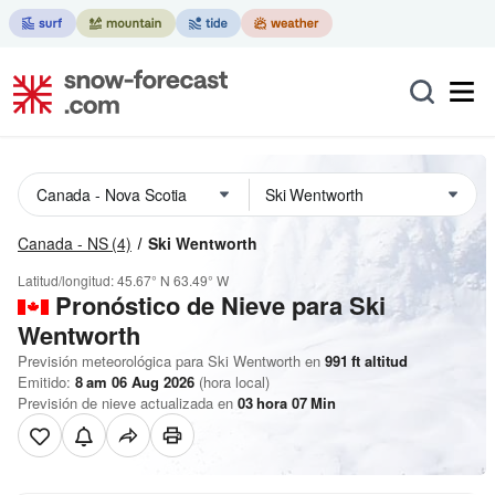
Canada - NS
(4)
Ski Wentworth
Latitud/longitud:
45.67° N
63.49° W
Pronóstico de Nieve
para Ski
Wentworth
Previsión meteorológica para Ski Wentworth en
991
ft
altitud
Emitido:
8 am 06 Aug 2026
(hora local)
Previsión de nieve actualizada en
03
hora
07
Min