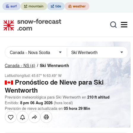
Canada - NS
(4)
Ski Wentworth
Latitud/longitud:
45.67° N
63.49° W
Pronóstico de Nieve
para Ski
Wentworth
Previsión meteorológica para Ski Wentworth en
210
ft
altitud
Emitido:
8 pm 06 Aug 2026
(hora local)
Previsión de nieve actualizada en
05
hora
29
Min