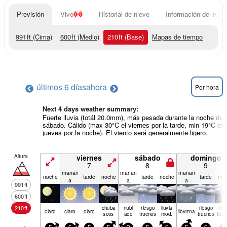
Previsión
Vivo
Historial de nieve
Información del resor
991
ft
(Cima)
600
ft
(Medio)
210
ft
(Base)
Mapas de tiempo
últimos 6 días
ahora
Por hora
Next 4 days weather summary:
Fuerte lluvia (totál 20.0mm), más pesada durante la noche de
sábado. Cálido (max 30°C el viernes por la tarde, min 19°C el
jueves por la noche). El viento será generalmente ligero.
Altura
viernes
sábado
domingo
7
8
9
mañan
mañan
mañan
noche
tarde
noche
tarde
noche
tarde
noc
a
a
a
991
ft
600
ft
210
ft
chuba
nubl
riesgo
lluvia
riesgo
rie
claro
claro
claro
llov­izna
scos
ado
truenos
mod.
truenos
true