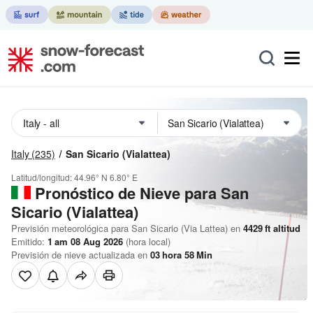
Italy
(235)
San Sicario (Vialattea)
Latitud/longitud:
44.96° N
6.80° E
Pronóstico de Nieve
para San
Sicario (Vialattea)
Previsión meteorológica para San Sicario (Via Lattea) en
4429
ft
altitud
Emitido:
1 am 08 Aug 2026
(hora local)
Previsión de nieve actualizada en
03
hora
58
Min