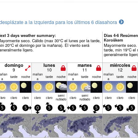
desplázate a la izquierda para los últimos 6 días
ahora
ext 3 days weather summary:
Días 4-6 Resúmen
Koroškem
ayormente seco. Cálido (max 30°C el lunes por la tarde,
in 20°C el domingo por la mañana). El viento será
Mayormente seco. C
eneralmente ligero.
tarde, min 19°C el 
generalmente liger
domingo
lunes
martes
miércoles
9
10
11
12
añan
mañan
mañan
mañan
tarde
noche
tarde
noche
tarde
noche
tarde
noche
a
a
a
a
semi
semi
claro
claro
claro
claro
claro
claro
claro
claro
claro
claro
nublado
nublado
5
5
5
0
5
5
5
5
5
5
5
5