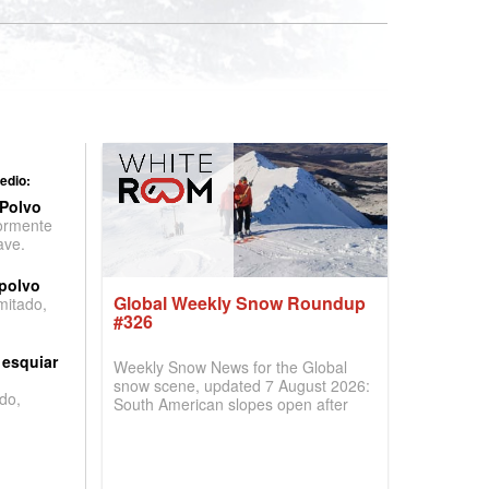
edio:
 Polvo
ormente
ave.
 polvo
Global Weekly Snow Roundup
imitado,
#326
 esquiar
Weekly Snow News for the Global
snow scene, updated 7 August 2026:
do,
South American slopes open after
huge snowfalls, New Zealand posts
best conditions of season so far,
Australian areas open most terrain of
2026, northern hemisphere down to