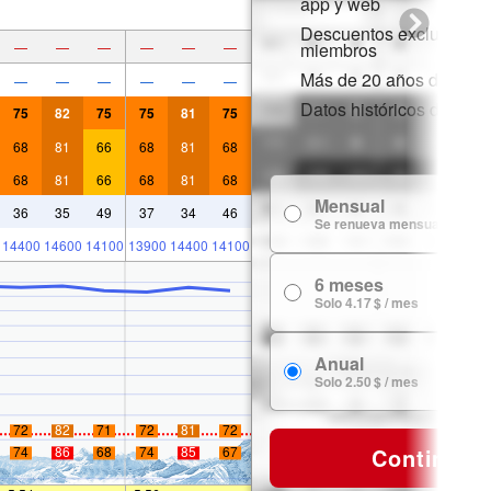
app y web
Descuentos exclusivos 
—
—
—
—
—
—
miembros
Más de 20 años de histor
—
—
—
—
—
—
Datos históricos de niev
75
82
75
75
81
75
68
81
66
68
81
68
68
81
66
68
81
68
Mensual
36
35
49
37
34
46
Se renueva mensualmente
14400
14600
14100
13900
14400
14100
6 meses
Solo 4.17 $ / mes
Anual
Solo 2.50 $ / mes
72
82
71
72
81
72
Continuar
74
86
68
74
85
67