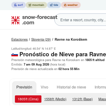
Estaciones
Slovenia
(29)
Ravne na Koroškem
Latitud/longitud:
46.54° N
14.97° E
Pronóstico de Nieve
para Ravne
Previsión meteorológica para Ravne na Koroskem en
1805
ft
altitud
Emitido:
7 am 09 Aug 2026
(hora local)
Previsión de nieve actualizada en
02
hora
55
Min
Previsión
Vivo
Historial de nieve
Inform
1805
ft
(Cima)
1558
ft
(Medio)
1312
ft
(Base)
Mapa