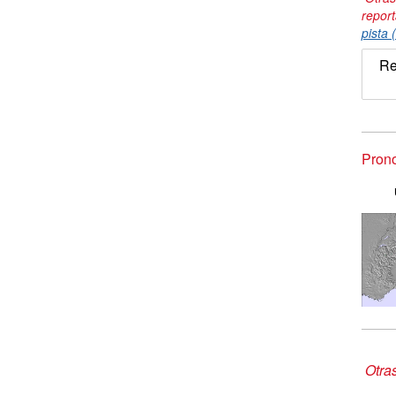
repor
pista 
Re
Pron
Otra