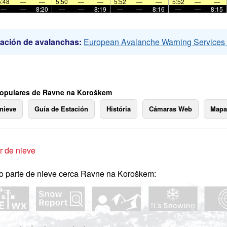
5:48
—
—
5:50
—
—
5:52
—
—
5:52
—
—
—
—
8:20
—
—
8:19
—
—
8:16
—
—
8:15
ación de avalanchas:
European Avalanche Warning Service
opulares de Ravne na Koroškem
 nieve
Guía de Estación
História
Cámaras Web
Mapa
 de nieve
o parte de nieve cerca Ravne na Koroškem: