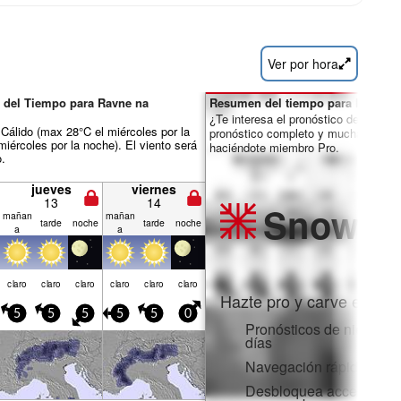
Ver por hora
 del Tiempo para Ravne na
Resumen del tiempo para los días 
¿Te interesa el pronóstico de 16 día
álido (max 28°C el miércoles por la
pronóstico completo y muchas más 
miércoles por la noche). El viento será
haciéndote miembro Pro.
o.
jueves
viernes
13
14
Snow
Pr
mañan
mañan
tarde
noche
tarde
noche
a
a
claro
claro
claro
claro
claro
claro
Hazte pro y carve en:
5
5
5
5
5
0
Pronósticos de nieve po
días
Navegación rápida sin 
Desbloquea acceso comp