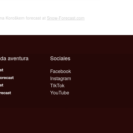
 na Koroškem forecast at
Snow-Forecast.com
ada aventura
Sociales
Facebook
Instagram
TikTok
YouTube