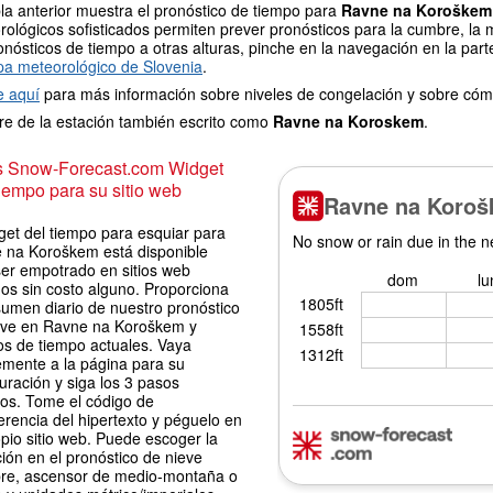
la anterior muestra el pronóstico de tiempo para
Ravne na Koroškem
ológicos sofisticados permiten prever pronósticos para la cumbre, la 
onósticos de tiempo a otras alturas, pinche en la navegación en la parte
a meteorológico de Slovenia
.
e aquí
para más información sobre niveles de congelación y sobre cóm
e de la estación también escrito como
Ravne na Koroskem
.
is Snow-Forecast.com Widget
iempo para su sitio web
get del tiempo para esquiar para
 na Koroškem está disponible
ser empotrado en sitios web
os sin costo alguno. Proporciona
sumen diario de nuestro pronóstico
eve en Ravne na Koroškem y
os de tiempo actuales. Vaya
emente a la página para su
uración y siga los 3 pasos
los. Tome el código de
erencia del hipertexto y péguelo en
pio sitio web. Puede escoger la
ión en el pronóstico de nieve
re, ascensor de medio-montaña o