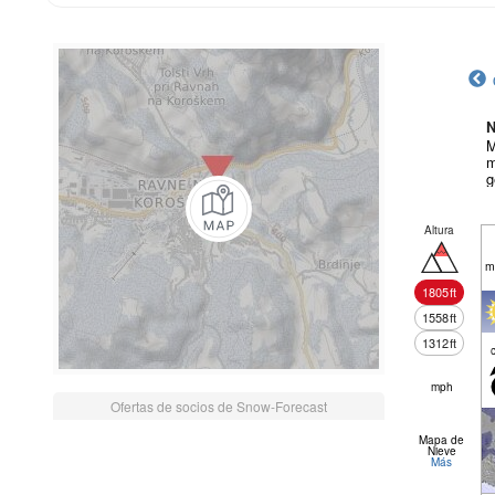
N
M
m
g
Altura
m
1805
ft
1558
ft
1312
ft
mph
Ofertas de socios de Snow-Forecast
Mapa de
Nieve
Más