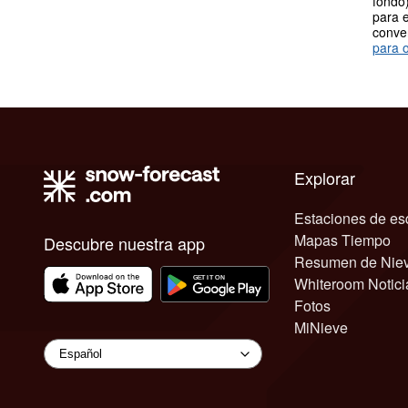
fondo)
para e
conve
para o
Explorar
Estaciones de es
Mapas Tiempo
Descubre nuestra app
Resumen de Nie
Whiteroom Notici
Fotos
MiNieve