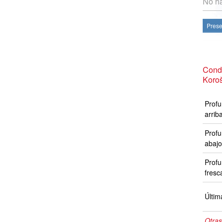
No ha
Prese
Cond
Koro
Profu
arrib
Profu
abajo
Profu
fresc
Últim
Otras