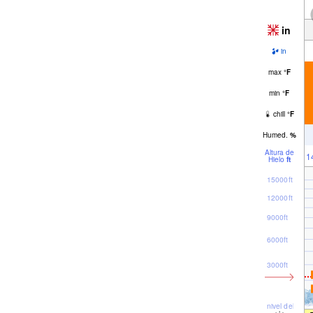
in
in
max
°
F
min
°
F
chill
°
F
Humed.
%
Altura de
1
Hielo
ft
15000ft
12000ft
9000ft
6000ft
3000ft
nivel del mar