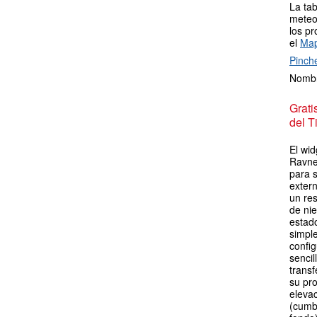
La tab
meteor
los pr
el
Map
Pinch
Nombr
Grat
del T
El wid
Ravne
para 
extern
un re
de ni
estad
simpl
config
sencil
transf
su pro
elevac
(cumb