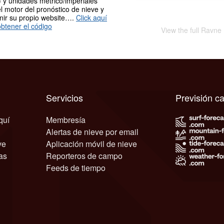
 y unidades métrico/imperiales
l motor del pronóstico de nieve y
nir su propio website….
Click aquí
btener el código
View the full Ravne
Servicios
Previsión c
quí
Membresía
Alertas de nieve por email
ve
Aplicación móvil de nieve
as
Reporteros de campo
Feeds de tiempo