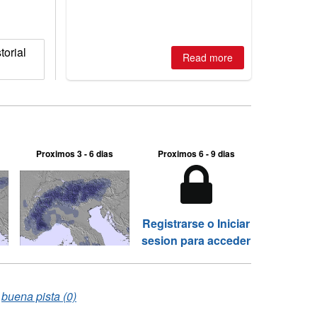
two outdoor areas still open.
orial
Read more
Proximos 3 - 6 dias
Proximos 6 - 9 dias
Registrarse o Iniciar
sesion para acceder
/
buena pista (0)