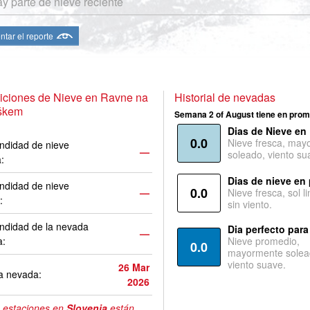
y parte de nieve reciente
ntar el reporte
iciones de Nieve en Ravne na
Historial de nevadas
škem
Semana 2 of August tiene en prom
Dias de Nieve en
0.0
Nieve fresca, may
ndidad de nieve
—
soleado, viento su
a:
Dias de nieve en
ndidad de nieve
0.0
—
Nieve fresca, sol l
:
sin viento.
ndidad de la nevada
Dia perfecto para
—
a:
Nieve promedio,
0.0
mayormente solea
viento suave.
26 Mar
a nevada:
2026
 estaciones en
Slovenia
están