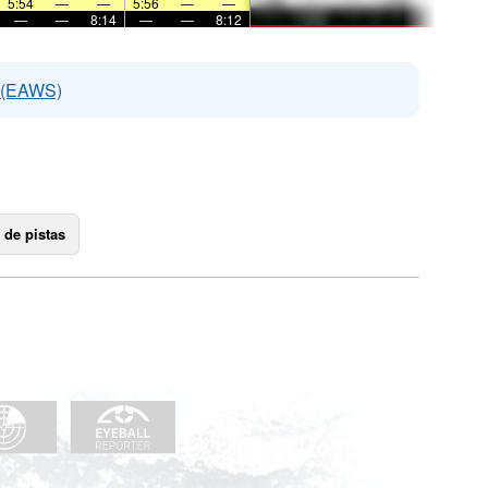
5:54
—
—
5:56
—
—
—
—
8:14
—
—
8:12
s (EAWS)
 de pistas