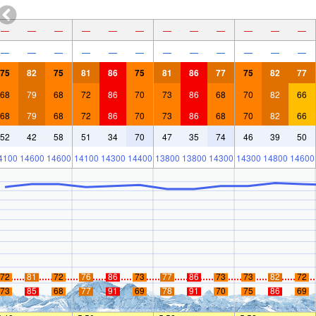
—
—
—
—
—
—
—
—
—
—
—
—
—
—
—
—
—
—
—
—
—
—
—
—
75
82
75
81
86
75
81
86
77
75
82
77
68
79
68
72
86
70
73
86
68
70
82
66
68
79
68
72
86
70
73
86
68
70
82
66
52
42
58
51
34
70
47
35
74
46
39
50
4100
14600
14600
14100
14300
14400
13800
13800
14300
14300
14800
14600
72
81
72
76
86
73
77
86
73
73
82
72
73
85
68
77
91
69
78
91
70
75
86
69