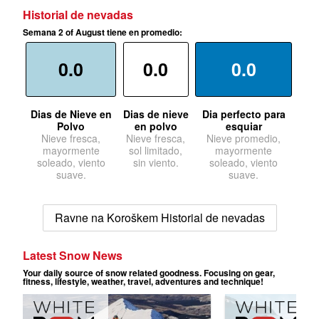
Historial de nevadas
Semana 2 of August tiene en promedio:
0.0
0.0
0.0
Dias de Nieve en
Dias de nieve
Dia perfecto para
Polvo
en polvo
esquiar
Nieve fresca,
Nieve fresca,
Nieve promedio,
mayormente
sol limitado,
mayormente
soleado, viento
sin viento.
soleado, viento
suave.
suave.
Ravne na Koroškem Historial de nevadas