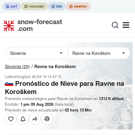
Slovenia
(29)
Ravne na Koroškem
Latitud/longitud:
46.54° N
14.97° E
Pronóstico de Nieve
para Ravne na
Koroškem
Previsión meteorológica para Ravne na Koroskem en
1312
ft
altitud
Emitido:
1 pm 09 Aug 2026
(hora local)
Previsión de nieve actualizada en
02
hora
13
Min