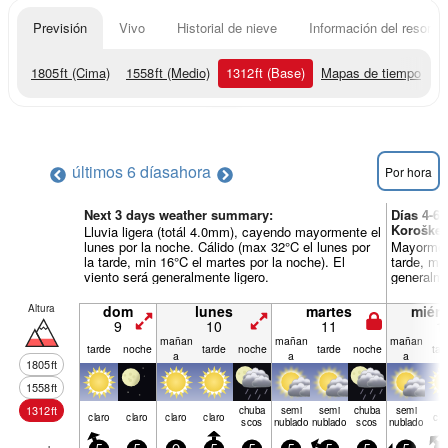
Previsión
Vivo
Historial de nieve
Información del resort
1805
ft
(Cima)
1558
ft
(Medio)
1312
ft
(Base)
Mapas de tiempo
últimos 6 días
ahora
Por hora
Next 3 days weather summary:
Días 4-6
Koroške
Lluvia ligera (totál 4.0mm), cayendo mayormente el
lunes por la noche. Cálido (max 32°C el lunes por
Mayorment
la tarde, min 16°C el martes por la noche). El
tarde, min
viento será generalmente ligero.
generalme
Altura
dom
lunes
martes
miérc
9
10
11
1
mañan
mañan
mañan
tarde
noche
tarde
noche
tarde
noche
tar
a
a
a
1805
ft
1558
ft
1312
ft
chuba
semi
semi
chuba
semi
claro
claro
claro
claro
cla
scos
nublado
nublado
scos
nublado