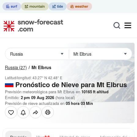
Russia
(27)
Mt Elbrus
Latitud/longitud:
43.27° N
42.48° E
Pronóstico de Nieve
para Mt Elbrus
Previsión meteorológica para Mt Elbrus en
10165
ft
altitud
Emitido:
2 pm 09 Aug 2026
(hora local)
Previsión de nieve actualizada en
05
hora
03
Min