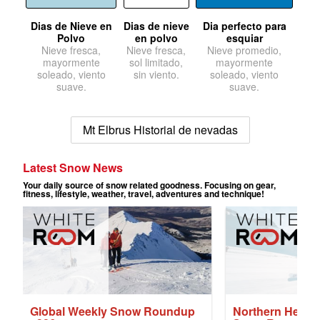
Dias de Nieve en
Dias de nieve
Dia perfecto para
Polvo
en polvo
esquiar
Nieve fresca,
Nieve fresca,
Nieve promedio,
mayormente
sol limitado,
mayormente
soleado, viento
sin viento.
soleado, viento
suave.
suave.
Mt Elbrus Historial de nevadas