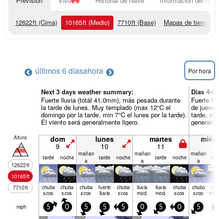
Previsión
Vivo
Historial de nieve
Información del resor
12622
ft
(Cima)
10165
ft
(Medio)
7710
ft
(Base)
Mapas de tiempo
últimos 6 días
ahora
Por hora
Next 3 days weather summary:
Días 4-6
Fuerte lluvia (totál 41.0mm), más pesada durante
Fuerte ll
la tarde de lunes. Muy templado (max 12°C el
de jueves
domingo por la tarde, min 7°C el lunes por la tarde).
tarde, min
El viento será generalmente ligero.
generalme
Altura
dom
lunes
martes
miérc
9
10
11
1
mañan
mañan
mañan
tarde
noche
tarde
noche
tarde
noche
tar
a
a
a
12622
ft
10165
ft
7710
ft
chuba
chuba
chuba
fuerte
chuba
lluvia
lluvia
chuba
chuba
rie
scos
scos
scos
lluvia
scos
mod.
mod.
scos
scos
true
mph
5
0
5
5
5
0
5
0
5
5