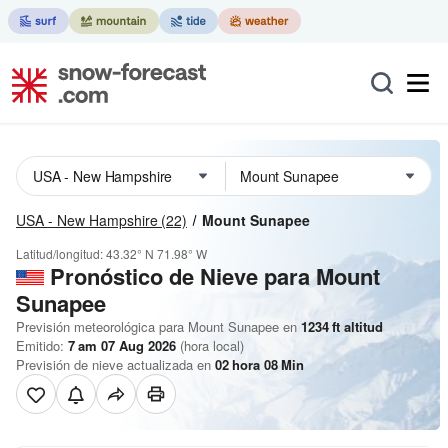
USA - New Hampshire
(22)
Mount Sunapee
Latitud/longitud:
43.32° N
71.98° W
Pronóstico de Nieve
para Mount
Sunapee
Previsión meteorológica para Mount Sunapee en
1234
ft
altitud
Emitido:
7 am 07 Aug 2026
(hora local)
Previsión de nieve actualizada en
02
hora
08
Min