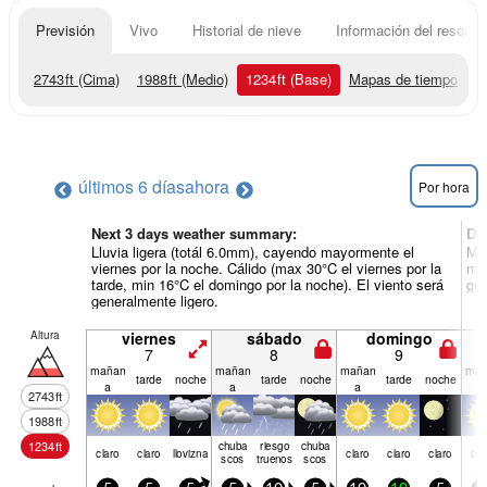
Previsión
Vivo
Historial de nieve
Información del resort
2743
ft
(Cima)
1988
ft
(Medio)
1234
ft
(Base)
Mapas de tiempo
últimos 6 días
ahora
Por hora
Next 3 days weather summary:
Dí
Lluvia ligera (totál 6.0mm), cayendo mayormente el
May
viernes por la noche. Cálido (max 30°C el viernes por la
min
tarde, min 16°C el domingo por la noche). El viento será
gen
generalmente ligero.
Altura
viernes
sábado
domingo
7
8
9
mañan
mañan
mañan
mañ
tarde
noche
tarde
noche
tarde
noche
a
a
a
a
2743
ft
1988
ft
1234
ft
chuba
riesgo
chuba
claro
claro
llov­izna
claro
claro
claro
cla
scos
truenos
scos