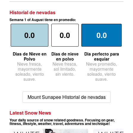
Historial de nevadas
Semana 1 of August tiene en promedio:
0.0
0.0
0.0
Dias de Nieve en
Dias de nieve
Dia perfecto para
Polvo
en polvo
esquiar
Nieve fresca,
Nieve fresca,
Nieve promedio,
mayormente
sol limitado,
mayormente
soleado, viento
sin viento.
soleado, viento
suave.
suave.
Mount Sunapee Historial de nevadas