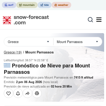
Greece
(19)
Mount Parnassos
Latitud/longitud:
38.57° N
22.58° E
Pronóstico de Nieve
para Mount
Parnassos
Previsión meteorológica para Mount Parnassos en
7415
ft
altitud
Emitido:
2 pm 06 Aug 2026
(hora local)
Previsión de nieve actualizada en
02
hora
20
Min