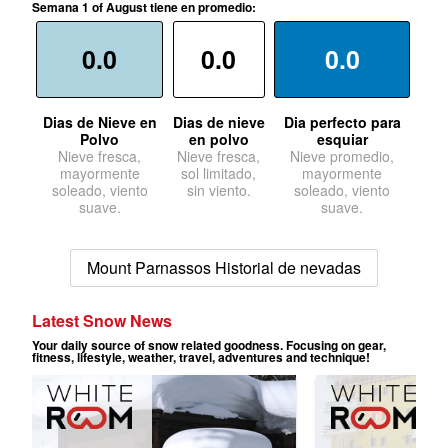
Semana 1 of August tiene en promedio:
0.0
0.0
0.0
Dias de Nieve en
Dias de nieve
Dia perfecto para
Polvo
en polvo
esquiar
Nieve fresca,
Nieve fresca,
Nieve promedio,
mayormente
sol limitado,
mayormente
soleado, viento
sin viento.
soleado, viento
suave.
suave.
Mount Parnassos Historial de nevadas