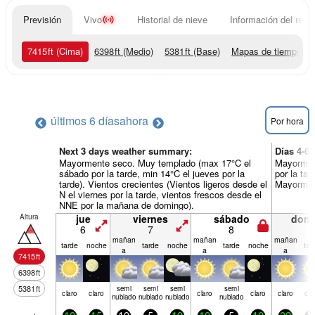
Previsión
Vivo
Historial de nieve
Información del resor
7415
ft
(Cima)
6398
ft
(Medio)
5381
ft
(Base)
Mapas de tiempo
últimos 6 días
ahora
Por hora
Next 3 days weather summary:
Días 4-6
Mayormente seco. Muy templado (max 17°C el
Mayormen
sábado por la tarde, min 14°C el jueves por la
por la ta
tarde). Vientos crecientes (Vientos ligeros desde el
Mayorment
N el viernes por la tarde, vientos frescos desde el
NNE por la mañana de domingo).
Altura
jue
viernes
sábado
dom
6
7
8
9
mañan
mañan
mañan
tarde
noche
tarde
noche
tarde
noche
tar
a
a
a
7415
ft
6398
ft
5381
ft
semi
semi
semi
semi
claro
claro
claro
claro
claro
cla
nublado
nublado
nublado
nublado