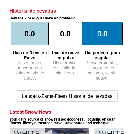
Historial de nevadas
Semana 2 of August tiene en promedio:
0.0
0.0
0.0
Dias de Nieve en
Dias de nieve
Dia perfecto para
Polvo
en polvo
esquiar
Nieve fresca,
Nieve fresca,
Nieve promedio,
mayormente
sol limitado,
mayormente
soleado, viento
sin viento.
soleado, viento
suave.
suave.
Landeck-Zams-Fliess Historial de nevadas