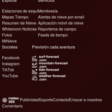
Explorar
Servicios
Estaciones de esquí
Membresía
Mapas Tiempo
Alertas de nieve por email
Resumen de Nieve
Aplicación móvil de nieve
Whiteroom Noticias
Reporteros de campo
Fotos
Feeds de tiempo
MiNieve
Sociales
Previsión cada aventura
Facebook
Instagram
TikTok
YouTube
Publicidad
Soporte
Contacto
Enlazar a nosotros
Comentario