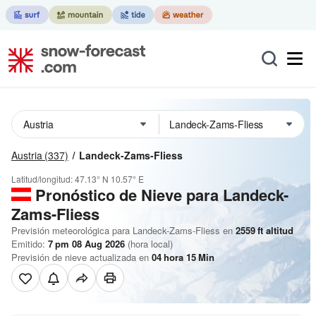
Austria
(337)
Landeck-Zams-Fliess
Latitud/longitud:
47.13° N
10.57° E
Pronóstico de Nieve
para Landeck-
Zams-Fliess
Previsión meteorológica para Landeck-Zams-Fliess en
2559
ft
altitud
Emitido:
7 pm 08 Aug 2026
(hora local)
Previsión de nieve actualizada en
04
hora
15
Min