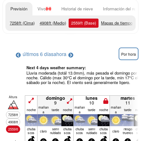
Previsión
Vivo
Historial de nieve
Información del resor
7258
ft
(Cima)
4908
ft
(Medio)
2559
ft
(Base)
Mapas de tiempo
últimos 6 días
ahora
Por hora
Next 4 days weather summary:
Lluvia moderada (totál 13.0mm), más pesada el domingo por l
noche. Cálido (max 30°C el domingo por la tarde, min 17°C el
sábado por la noche). El viento será generalmente ligero.
Altura
domingo
lunes
martes
9
10
11
mañan
mañan
mañan
noche
tarde
noche
tarde
noche
tarde
noc
a
a
a
7258
ft
4908
ft
2559
ft
chuba
semi
chuba
chuba
semi
chuba
riesgo
chu
claro
claro
scos
nublado
scos
scos
nublado
scos
truenos
sc