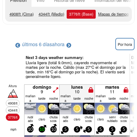
Previsión
Vivo
Historial de nieve
Información del resort
4908
ft
(Cima)
4344
ft
(Medio)
3776
ft
(Base)
Mapas de tiempo
últimos 6 días
ahora
Por hora
Next 3 days weather summary:
Dí
Lluvia ligera (totál 9.0mm), cayendo mayormente el
May
martes por la noche. Cálido (max 27°C el domingo por la
tar
tarde, min 16°C el domingo por la noche). El viento será
ser
generalmente ligero.
Altura
domingo
lunes
martes
9
10
11
mañan
mañan
mañan
mañ
tarde
noche
tarde
noche
tarde
noche
a
a
a
a
4908
ft
4344
ft
3776
ft
nubl
chuba
nubl
chuba
semi
chuba
se
claro
claro
claro
ado
scos
ado
scos
nublado
scos
nubl
mph
10
10
10
5
5
5
5
5
5
5