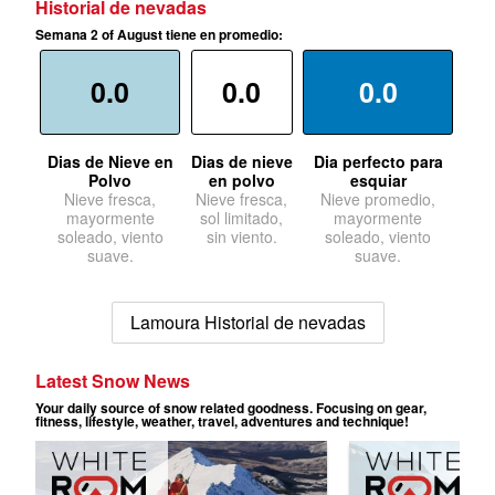
Historial de nevadas
Semana 2 of August tiene en promedio:
0.0
0.0
0.0
Dias de Nieve en
Dias de nieve
Dia perfecto para
Polvo
en polvo
esquiar
Nieve fresca,
Nieve fresca,
Nieve promedio,
mayormente
sol limitado,
mayormente
soleado, viento
sin viento.
soleado, viento
suave.
suave.
Lamoura Historial de nevadas