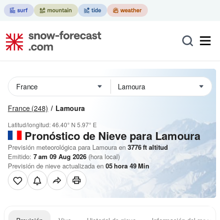
France
(248)
Lamoura
Latitud/longitud:
46.40° N
5.97° E
Pronóstico de Nieve
para Lamoura
Previsión meteorológica para Lamoura en
3776
ft
altitud
Emitido:
7 am 09 Aug 2026
(hora local)
Previsión de nieve actualizada en
05
hora
49
Min