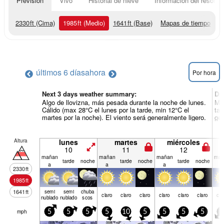
Previsión
Vivo
Historial de nieve
Información del resort
2330
ft
(Cima)
1985
ft
(Medio)
1641
ft
(Base)
Mapas de tiempo
últimos 6 días
ahora
Por hora
Next 3 days weather summary:
Dí
Algo de llovizna, más pesada durante la noche de lunes.
May
Cálido (max 28°C el lunes por la tarde, min 12°C el
tar
martes por la noche). El viento será generalmente ligero.
gen
Altura
lunes
martes
miércoles
10
11
12
mañan
mañan
mañan
mañ
tarde
noche
tarde
noche
tarde
noche
a
a
a
a
2330
ft
1985
ft
1641
ft
semi
semi
chuba
claro
claro
claro
claro
claro
claro
cla
nublado
nublado
scos
mph
5
5
5
5
10
5
5
5
5
5