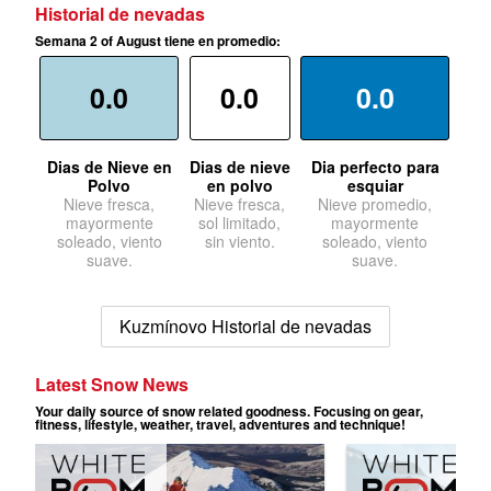
Historial de nevadas
Semana 2 of August tiene en promedio:
0.0
0.0
0.0
Dias de Nieve en
Dias de nieve
Dia perfecto para
Polvo
en polvo
esquiar
Nieve fresca,
Nieve fresca,
Nieve promedio,
mayormente
sol limitado,
mayormente
soleado, viento
sin viento.
soleado, viento
suave.
suave.
Kuzmínovo Historial de nevadas