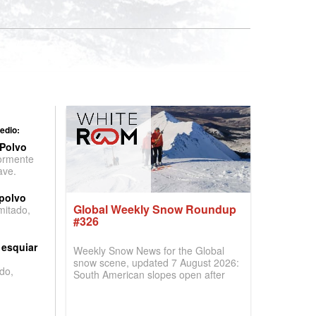
edio:
 Polvo
ormente
ave.
 polvo
Global Weekly Snow Roundup
imitado,
#326
 esquiar
Weekly Snow News for the Global
snow scene, updated 7 August 2026:
do,
South American slopes open after
huge snowfalls, New Zealand posts
best conditions of season so far,
Australian areas open most terrain of