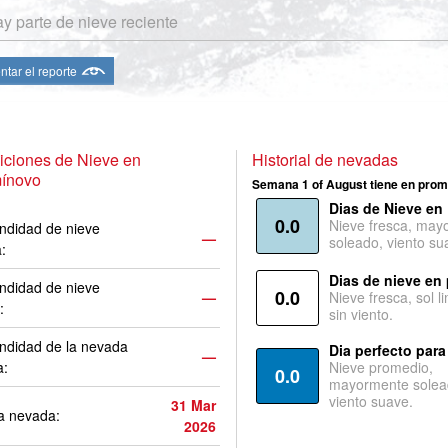
y parte de nieve reciente
ntar el reporte
iciones de Nieve en
Historial de nevadas
ínovo
Semana 1 of August tiene en prom
Dias de Nieve en
0.0
Nieve fresca, may
ndidad de nieve
—
soleado, viento su
a:
Dias de nieve en
ndidad de nieve
0.0
—
Nieve fresca, sol l
:
sin viento.
ndidad de la nevada
Dia perfecto para
—
a:
Nieve promedio,
0.0
mayormente solea
viento suave.
31 Mar
a nevada:
2026