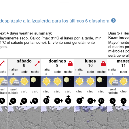
desplázate a la izquierda para los últimos 6 días
ahora
ext 4 days weather summary:
Días 5-7 R
Kuzmínovo
ayormente seco. Cálido (max 31°C el lunes por la tarde, min
1°C el sábado por la noche). El viento será generalmente
Mayormente 
igero.
el martes po
miércoles po
será general
sábado
domingo
lunes
marte
8
9
10
11
mañan
mañan
mañan
mañan
oche
tarde
noche
tarde
noche
tarde
noche
tarde
a
a
a
a
semi
semi
semi
claro
claro
claro
claro
claro
claro
claro
claro
claro
blado
nublado
nublado
5
5
5
5
0
5
5
5
5
0
5
5