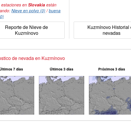
 estaciones en
Slovakia
están
tando:
Nieve en polvo (0)
/
buena
(0)
Reporte de Nieve de
Kuzmínovo Historial
Kuzmínovo
nevadas
ostico de nevada en Kuzmínovo
Últimos 7 días
Últimos 3 días
Próximos 3 días