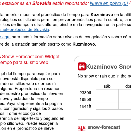
s estaciones en
Slovakia
están reportando:
Nieve en polvo (0)
la anterior muestra el pronóstico de tiempo para
Kuzmínovo
en la alt
ológicos sofisticados permiten prever pronósticos para la cumbre, la 
ticos de tiempo a otras alturas, pinche en la navegación en la parte sup
meteorológico de Slovakia
.
e aquí
para más información sobre niveles de congelación y sobre cóm
e de la estación también escrito como
Kuzminovo
.
is Snow-Forecast.com Widget
iempo para su sitio web
get del tiempo para esquiar para
novo está disponible para ser
rado en sitios web externos sin
 alguno. Proporciona un resumen
 de nuestro pronóstico de nieve en
novo y estados de tiempo
les. Vaya simplemente a la página
u configuración y siga los 3 pasos
los. Tome el código de
erencia del hipertexto y péguelo en
pio sitio web. Puede escoger la
ión en el pronóstico de nieve