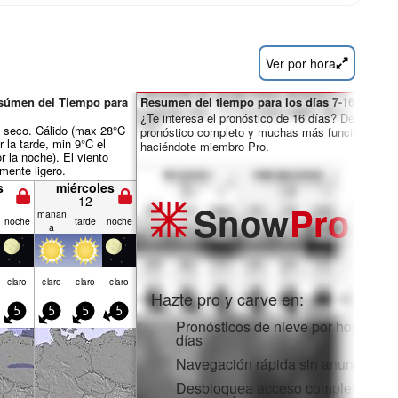
Ver por hora
esúmen del Tiempo para
Resumen del tiempo para los días 7-16:
¿Te interesa el pronóstico de 16 días? Desbloquea
seco. Cálido (max 28°C
pronóstico completo y muchas más funciones
r la tarde, min 9°C el
haciéndote miembro Pro.
r la noche). El viento
mente ligero.
s
miércoles
12
Snow
Pro
mañan
noche
tarde
noche
a
claro
claro
claro
claro
Hazte pro y carve en:
5
5
5
5
Pronósticos de nieve por horas y 1
días
Navegación rápida sin anuncios
Desbloquea acceso completo en la