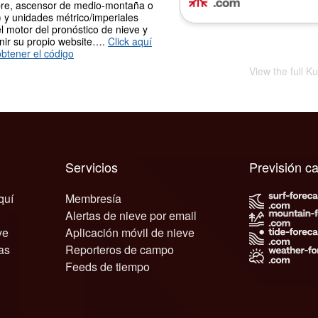
re, ascensor de medio-montaña o
 y unidades métrico/imperiales
l motor del pronóstico de nieve y
nir su propio website….
Click aquí
btener el código
View the full K
Servicios
Previsión c
quí
Membresía
Alertas de nieve por email
ve
Aplicación móvil de nieve
as
Reporteros de campo
Feeds de tiempo