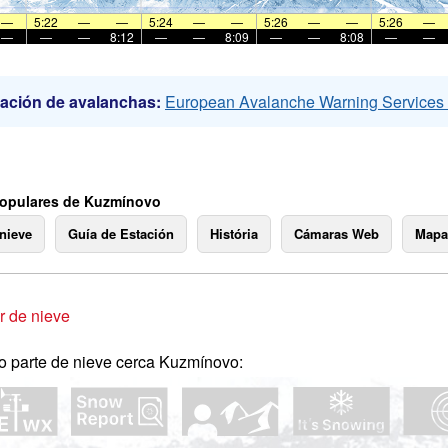
—
5:22
—
—
5:24
—
—
5:26
—
—
5:26
—
—
—
—
8:12
—
—
8:09
—
—
8:08
—
—
ación de avalanchas:
European Avalanche Warning Service
opulares de Kuzmínovo
 nieve
Guía de Estación
História
Cámaras Web
Mapa
 de nieve
o parte de nieve cerca Kuzmínovo: