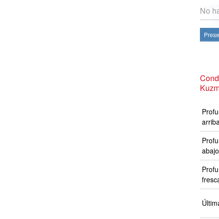
No ha
Prese
Cond
Kuzm
Profu
arrib
Profu
abajo
Profu
fresc
Últim