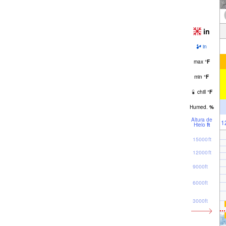
in
in
max
°
F
min
°
F
chill
°
F
Humed.
%
Altura de
1
Hielo
ft
15000ft
12000ft
9000ft
6000ft
3000ft