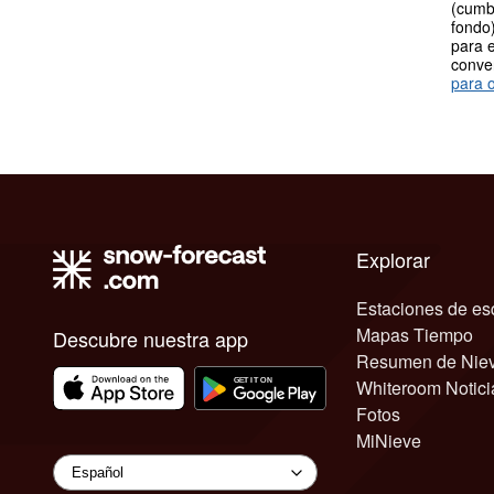
(cumb
fondo)
para e
conve
para o
Explorar
Estaciones de es
Mapas Tiempo
Descubre nuestra app
Resumen de Nie
Whiteroom Notici
Fotos
MiNieve