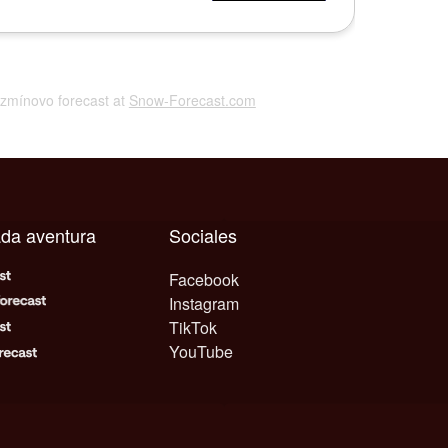
uzmínovo forecast at
Snow-Forecast.com
ada aventura
Sociales
Facebook
Instagram
TikTok
YouTube