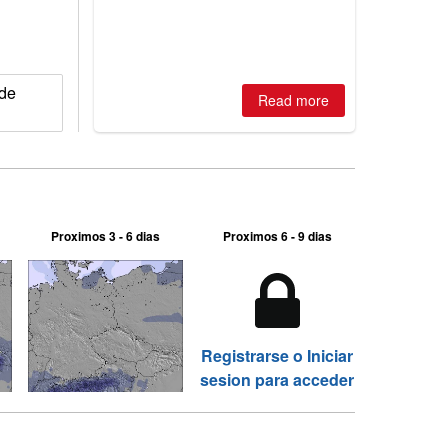
2026, northern hemisphere down to
two outdoor areas still open.
 de
Read more
Proximos 3 - 6 dias
Proximos 6 - 9 dias
Registrarse o Iniciar
sesion para acceder