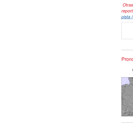
Otras
repor
pista 
Pron