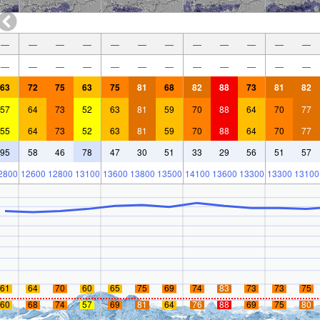
—
—
—
—
—
—
—
—
—
—
—
—
—
—
—
—
—
—
—
—
—
—
—
—
63
72
75
63
75
81
68
82
88
73
81
82
57
64
73
52
63
81
59
70
88
64
70
77
55
64
73
52
63
81
59
70
88
64
70
77
95
58
46
78
47
30
51
33
29
56
51
57
2800
12600
12800
13100
13600
13800
13500
14100
13600
13300
13300
13100
61
64
70
60
65
75
69
74
83
73
73
75
60
68
74
57
69
81
64
76
88
69
75
80