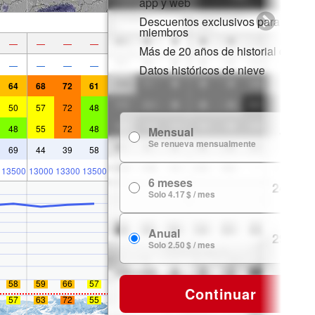
app y web
Descuentos exclusivos para
miembros
—
—
—
—
Más de 20 años de historial de nie
—
—
—
—
Datos históricos de nieve
64
68
72
61
50
57
72
48
48
55
72
48
Mensual
7.99 $
Se renueva mensualmente
69
44
39
58
13500
13000
13300
13500
6 meses
24.99 $
Solo 4.17 $ / mes
Anual
29.99 $
Solo 2.50 $ / mes
58
59
66
57
Continuar
57
63
72
55