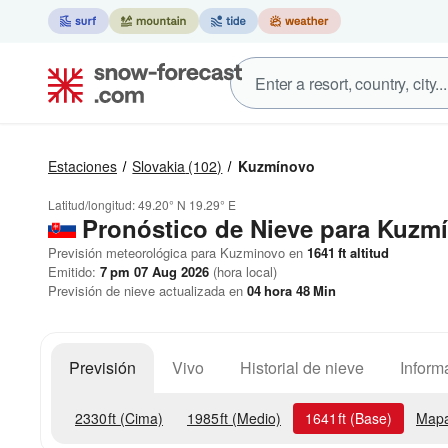
Estaciones
Slovakia
(102)
Kuzmínovo
Latitud/longitud:
49.20° N
19.29° E
Pronóstico de Nieve
para Kuzm
Previsión meteorológica para Kuzminovo en
1641
ft
altitud
Emitido:
7 pm 07 Aug 2026
(hora local)
Previsión de nieve actualizada en
04
hora
48
Min
Previsión
Vivo
Historial de nieve
Inform
2330
ft
(Cima)
1985
ft
(Medio)
1641
ft
(Base)
Mapa