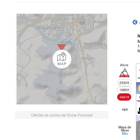
N
M
1
l
Altura
n
2330
ft
1985
ft
1641
ft
nu
mph
Ofertas de socios de Snow-Forecast
Mapa de
Nieve
Más