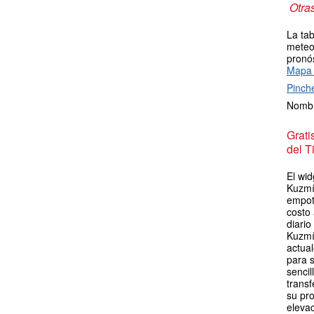
Otra
La tab
meteor
pronós
Mapa 
Pinch
Nombr
Grat
del T
El wid
Kuzmí
empot
costo
diario
Kuzmí
actua
para s
sencil
transf
su pro
elevac