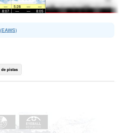
—
5:28
—
—
8:07
—
—
8:05
s (EAWS)
 de pistas