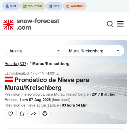
Austria
(337)
Murau/Kreischberg
Latitud/longitud:
47.07° N
14.03° E
Pronóstico de Nieve
para
Murau/Kreischberg
Previsión meteorológica para Murau/Kreischberg en
2917
ft
altitud
Emitido:
1 am 07 Aug 2026
(hora local)
Previsión de nieve actualizada en
03
hora
54
Min