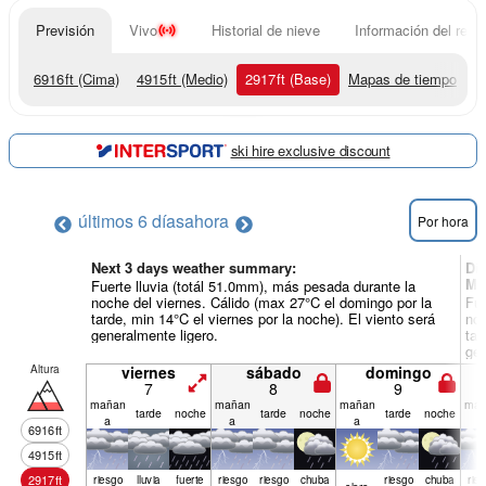
Previsión
Vivo
Historial de nieve
Información del resor
6916
ft
(Cima)
4915
ft
(Medio)
2917
ft
(Base)
Mapas de tiempo
ski hire exclusive discount
últimos 6 días
ahora
Por hora
Next 3 days weather summary:
Dí
Mu
Fuerte lluvia (totál 51.0mm), más pesada durante la
noche del viernes. Cálido (max 27°C el domingo por la
Fue
tarde, min 14°C el viernes por la noche). El viento será
noc
generalmente ligero.
tar
gen
Altura
viernes
sábado
domingo
7
8
9
mañan
mañan
mañan
mañ
tarde
noche
tarde
noche
tarde
noche
a
a
a
a
6916
ft
4915
ft
2917
ft
riesgo
lluvia
fuerte
riesgo
riesgo
chuba
riesgo
chuba
rie
claro