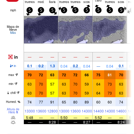
truenos
mod.
lluvia
truenos
truenos
scos
truenos
scos
true
mph
5
5
5
5
5
5
5
5
5
0
Mapa de
Nieve
Más
in
—
—
—
—
—
—
—
—
—
0.1
0.2
1.3
0.2
0.1
0.04
0.04
—
0.04
0.
in
70
72
63
72
72
66
75
81
70
7
max
°
F
63
70
57
63
70
59
64
73
63
7
min
°
F
63
70
57
63
70
59
64
73
63
7
chill
°
F
74
77
91
65
80
89
60
60
74
5
Humed.
%
Altura de
13300
13600
12800
13000
13600
14300
14400
14300
14600
141
Hielo
ft
5:48
—
—
5:50
—
—
5:52
—
—
5:
—
—
8:28
—
—
8:27
—
—
8:24