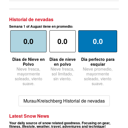
Historial de nevadas
Semana 1 of August tiene en promedio:
0.0
0.0
0.0
Dias de Nieve en
Dias de nieve
Dia perfecto para
Polvo
en polvo
esquiar
Nieve fresca,
Nieve fresca,
Nieve promedio,
mayormente
sol limitado,
mayormente
soleado, viento
sin viento.
soleado, viento
suave.
suave.
Murau/Kreischberg Historial de nevadas