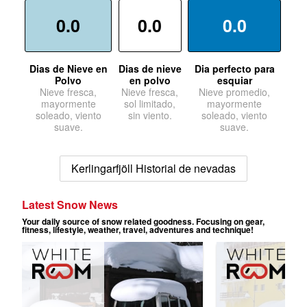
0.0
0.0
0.0
Dias de Nieve en
Dias de nieve
Dia perfecto para
Polvo
en polvo
esquiar
Nieve fresca,
Nieve fresca,
Nieve promedio,
mayormente
sol limitado,
mayormente
soleado, viento
sin viento.
soleado, viento
suave.
suave.
Kerlingarfjöll Historial de nevadas