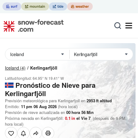
Iceland
(4)
Kerlingarfjöll
Latitud/longitud:
64.95° N
19.41° W
Pronóstico de Nieve
para
Kerlingarfjöll
Previsión meteorológica para Kerlingarfjoll en
2953
ft
altitud
Emitido:
11 pm 06 Aug 2026
(hora local)
Previsión de nieve actualizada en
00
hora
56
Min
Próxima nevada en Kerlingarfjöll:
0.1
in
el Vie 7
(después de 9 PM,
hora local)