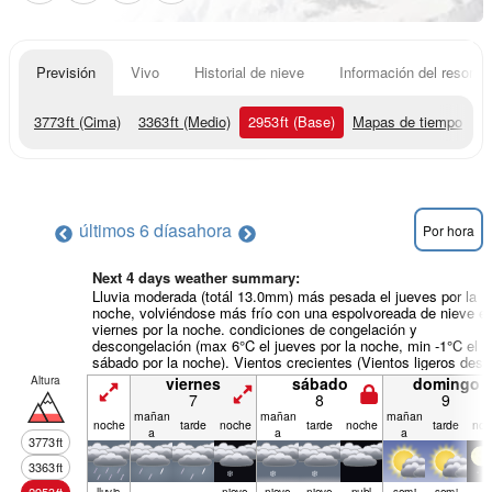
Previsión
Vivo
Historial de nieve
Información del resort
3773
ft
(Cima)
3363
ft
(Medio)
2953
ft
(Base)
Mapas de tiempo
últimos 6 días
ahora
Por hora
Next 4 days weather summary:
Lluvia moderada (totál 13.0mm) más pesada el jueves por la
noche, volviéndose más frío con una espolvoreada de nieve el
viernes por la noche. condiciones de congelación y
descongelación (max 6°C el jueves por la noche, min -1°C el
sábado por la noche). Vientos crecientes (Vientos ligeros des
el ESE el jueves por la noche, vientos frescos desde el NE po
Altura
viernes
sábado
domingo
la mañana de sábado).
7
8
9
mañan
mañan
mañan
noche
tarde
noche
tarde
noche
tarde
noc
a
a
a
3773
ft
3363
ft
lluvia
nieve
nieve
nieve
nubl
semi
semi