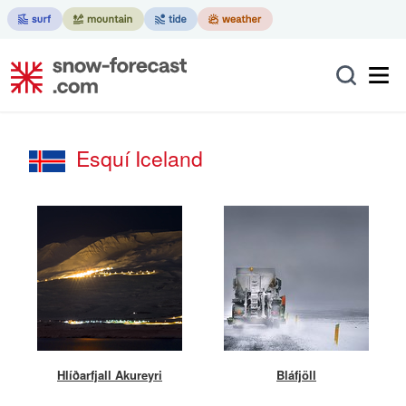
Esquí Iceland
Hlíðarfjall Akureyri
Bláfjöll