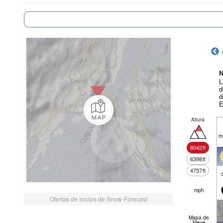
N
L
d
d
E
Altura
m
8042
ft
6398
ft
4757
ft
mph
Ofertas de socios de Snow-Forecast
Mapa de
Nieve