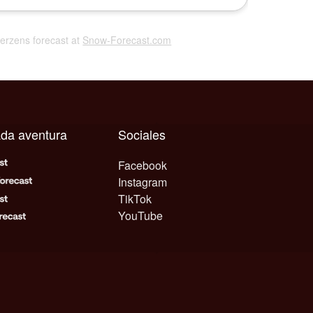
 Jerzens forecast at
Snow-Forecast.com
ada aventura
Sociales
Facebook
Instagram
TikTok
YouTube