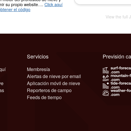
nir su propio website….
Click aquí
btener el código
View the full
Servicios
Previsión c
quí
Membresía
Alertas de nieve por email
ve
Aplicación móvil de nieve
as
Reporteros de campo
Feeds de tiempo