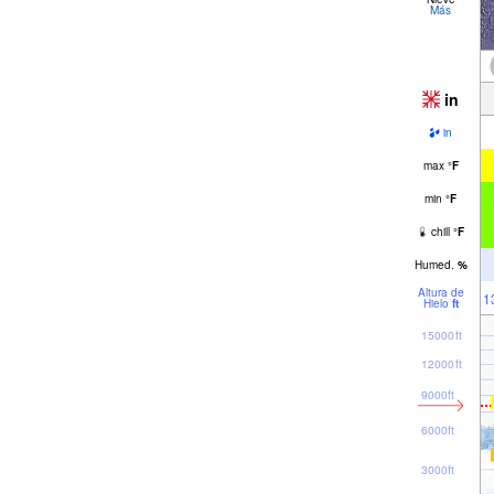
Más
in
in
max
°
F
min
°
F
chill
°
F
Humed.
%
Altura de
1
Hielo
ft
15000ft
12000ft
9000ft
6000ft
3000ft