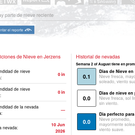
y parte de nieve reciente
ntar el reporte
ciones de Nieve en Jerzens
Historial de nevadas
Semana 2 of August tiene en prom
ndidad de nieve
Dias de Nieve en
0
in
0.1
Nieve fresca, may
a:
soleado, viento su
ndidad de nieve
0
in
Dias de nieve en
:
0.0
Nieve fresca, sol l
sin viento.
ndidad de la nevada
—
a:
Dia perfecto para
Nieve promedio,
0.0
mayormente solea
10 Jun
a nevada:
viento suave.
2026