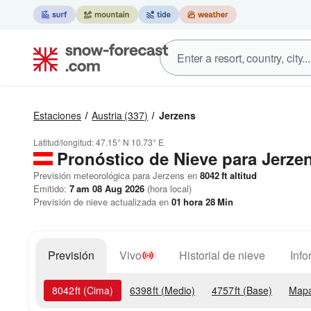
Estaciones
Austria
(337)
Jerzens
Latitud/longitud:
47.15° N
10.73° E
Pronóstico de Nieve
para Jerze
Previsión meteorológica para Jerzens en
8042
ft
altitud
Emitido:
7 am 08 Aug 2026
(hora local)
Previsión de nieve actualizada en
01
hora
28
Min
Previsión
Vivo
Historial de nieve
Info
8042
ft
(Cima)
6398
ft
(Medio)
4757
ft
(Base)
Mapa