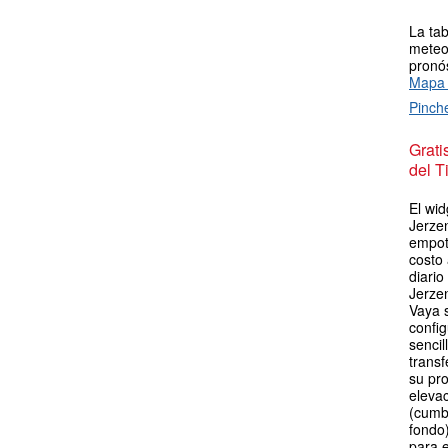
La tab
meteor
pronós
Mapa 
Pinch
Grat
del T
El wid
Jerzen
empot
costo
diario
Jerze
Vaya 
config
sencil
transf
su pro
elevac
(cumb
fondo)
para e