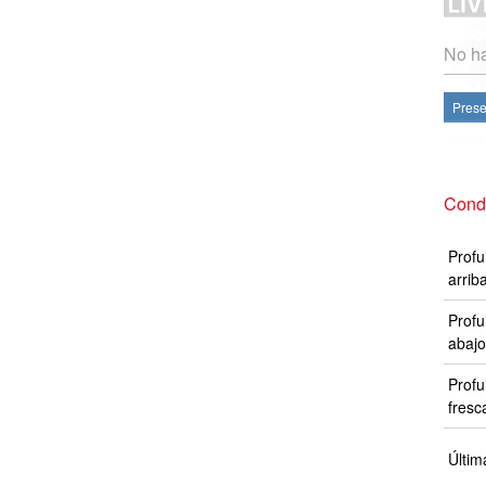
No ha
Prese
Condi
Profu
arrib
Profu
abajo
Profu
fresc
Últim