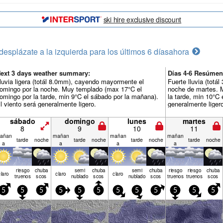
ski hire exclusive discount
desplázate a la izquierda para los últimos 6 días
ahora
ext 3 days weather summary:
Días 4-6 Resúmen
luvia ligera (totál 8.0mm), cayendo mayormente el
Fuerte lluvia (tot
omingo por la noche. Muy templado (max 17°C el
noche de martes. 
omingo por la tarde, min 9°C el sábado por la mañana).
la tarde, min 10°C 
l viento será generalmente ligero.
generalmente liger
sábado
domingo
lunes
martes
8
9
10
11
añan
mañan
mañan
mañan
tarde
noche
tarde
noche
tarde
noche
tarde
noche
a
a
a
a
riesgo
chuba
semi
chuba
semi
chuba
riesgo
riesgo
chuba
claro
claro
claro
truenos
scos
nublado
scos
nublado
scos
truenos
truenos
scos
5
5
5
5
5
5
5
5
5
5
5
5