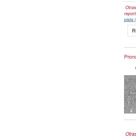
Otras
repor
pista 
R
Prono
Otra