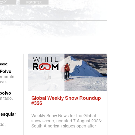
edio:
 Polvo
ormente
ave.
 polvo
Global Weekly Snow Roundup
imitado,
#326
 esquiar
Weekly Snow News for the Global
snow scene, updated 7 August 2026:
do,
South American slopes open after
huge snowfalls, New Zealand posts