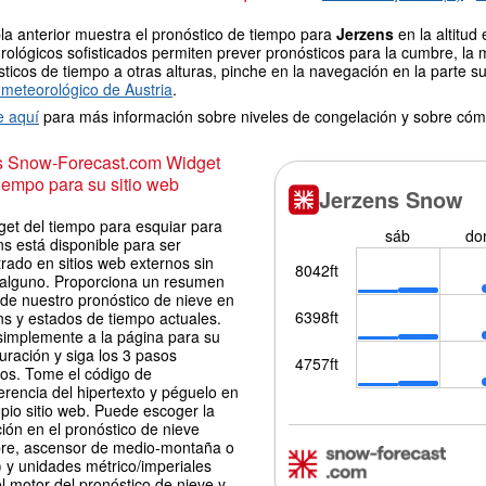
la anterior muestra el pronóstico de tiempo para
Jerzens
en la altitud
ológicos sofisticados permiten prever pronósticos para la cumbre, la 
ticos de tiempo a otras alturas, pinche en la navegación en la parte sup
meteorológico de Austria
.
e aquí
para más información sobre niveles de congelación y sobre cóm
is Snow-Forecast.com Widget
iempo para su sitio web
get del tiempo para esquiar para
s está disponible para ser
rado en sitios web externos sin
 alguno. Proporciona un resumen
 de nuestro pronóstico de nieve en
ns y estados de tiempo actuales.
simplemente a la página para su
uración y siga los 3 pasos
los. Tome el código de
erencia del hipertexto y péguelo en
pio sitio web. Puede escoger la
ión en el pronóstico de nieve
re, ascensor de medio-montaña o
 y unidades métrico/imperiales
l motor del pronóstico de nieve y