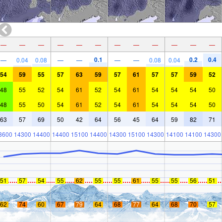
—
—
—
—
—
—
—
—
—
—
—
—
0.1
0.2
0.4
—
0.04
0.08
—
—
—
—
0.08
0.04
54
59
55
57
63
59
57
61
57
57
59
52
48
55
52
54
61
52
54
61
54
54
54
50
48
55
50
54
61
52
54
61
54
54
54
50
63
57
69
50
42
64
56
45
64
59
82
71
3600
14300
14400
14400
15100
14400
14300
15100
14300
14100
14100
14300
51
57
54
55
62
55
55
61
55
55
56
51
62
74
60
67
79
64
68
77
64
68
70
57