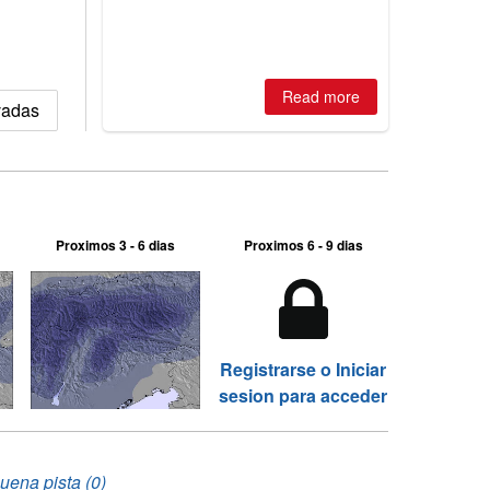
best conditions of season so far,
Australian areas open most terrain of
2026, northern hemisphere down to
two outdoor areas still open.
Read more
vadas
Proximos 3 - 6 dias
Proximos 6 - 9 dias
Registrarse o Iniciar
sesion para acceder
uena pista (0)