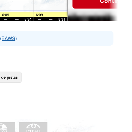
Continuar
6:09
—
—
6:09
—
—
—
—
8:34
—
—
8:31
s (EAWS)
 de pistas