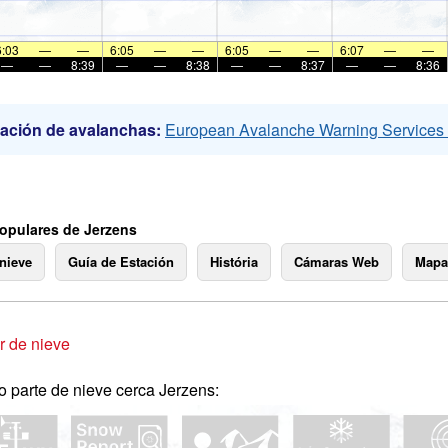
6:03
—
—
6:05
—
—
6:05
—
—
6:07
—
—
—
—
8:39
—
—
8:38
—
—
8:37
—
—
8:36
ación de avalanchas:
European Avalanche Warning Service
opulares de Jerzens
 nieve
Guía de Estación
História
Cámaras Web
Mapa
 de nieve
o parte de nieve cerca Jerzens: