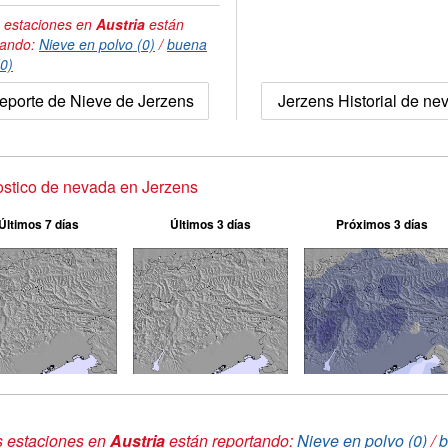
 estaciones en
Austria
están
tando:
Nieve en polvo (0)
/
buena
(0)
eporte de Nieve de Jerzens
Jerzens Historial de ne
stico de nevada en Jerzens
Últimos 7 días
Últimos 3 días
Próximos 3 días
s estaciones en
Austria
están reportando:
Nieve en polvo (0)
/
b