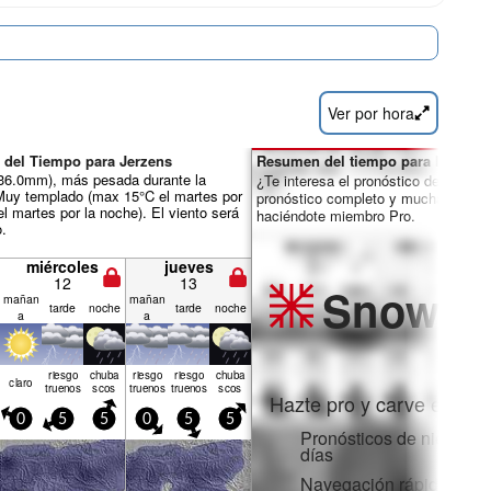
Ver por hora
 del Tiempo para Jerzens
Resumen del tiempo para los días 
ál 36.0mm), más pesada durante la
¿Te interesa el pronóstico de 16 día
Muy templado (max 15°C el martes por
pronóstico completo y muchas más 
el martes por la noche). El viento será
haciéndote miembro Pro.
o.
miércoles
jueves
12
13
Snow
Pr
mañan
mañan
tarde
noche
tarde
noche
a
a
riesgo
chuba
riesgo
riesgo
chuba
claro
truenos
scos
truenos
truenos
scos
Hazte pro y carve en:
0
5
5
0
5
5
Pronósticos de nieve po
días
Navegación rápida sin 