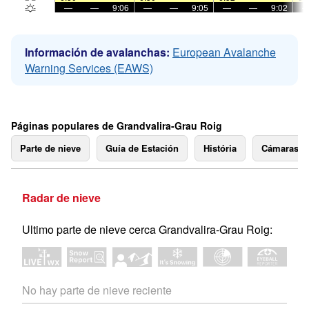
—
—
9:06
—
—
9:05
—
—
9:02
Información de avalanchas:
European Avalanche
Warning Services (EAWS)
Páginas populares de Grandvalira-Grau Roig
Parte de nieve
Guía de Estación
História
Cámaras 
Radar de nieve
Ultimo parte de nieve cerca Grandvalira-Grau Roig:
No hay parte de nieve reciente