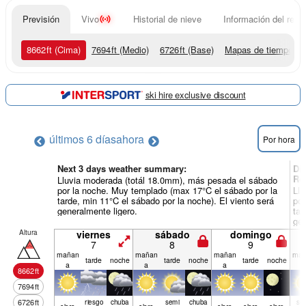
Previsión
Vivo
Historial de nieve
Información del resor
8662
ft
(Cima)
7694
ft
(Medio)
6726
ft
(Base)
Mapas de tiempo
ski hire exclusive discount
últimos 6 días
ahora
Por hora
Next 3 days weather summary:
Dí
Ro
Lluvia moderada (totál 18.0mm), más pesada el sábado
por la noche. Muy templado (max 17°C el sábado por la
Llu
tarde, min 11°C el sábado por la noche). El viento será
por
generalmente ligero.
tar
gen
Altura
viernes
sábado
domingo
7
8
9
mañan
mañan
mañan
mañ
tarde
noche
tarde
noche
tarde
noche
a
a
a
a
8662
ft
7694
ft
6726
ft
riesgo
chuba
semi
chuba
se
claro
claro
claro
claro
claro