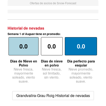
Ofertas de socios de Snow-Forecast
Historial de nevadas
Semana 1 of August tiene en promedio:
0.0
0.0
0.0
Dias de Nieve en
Dias de nieve
Dia perfecto para
Polvo
en polvo
esquiar
Nieve fresca,
Nieve fresca,
Nieve promedio,
mayormente
sol limitado,
mayormente
soleado, viento
sin viento.
soleado, viento
suave.
suave.
Grandvalira-Grau Roig Historial de nevadas