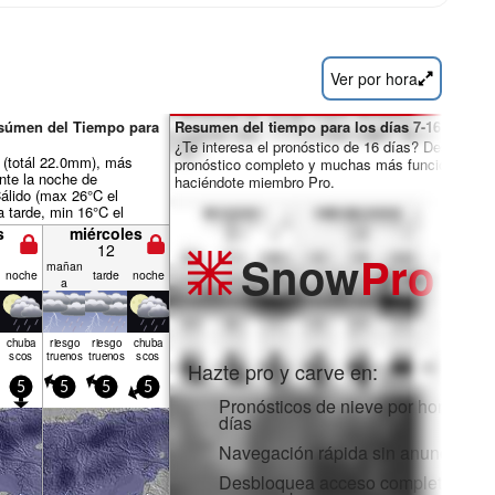
Ver por hora
esúmen del Tiempo para
Resumen del tiempo para los días 7-16:
¿Te interesa el pronóstico de 16 días? Desbloquea
a (totál 22.0mm), más
pronóstico completo y muchas más funciones
nte la noche de
haciéndote miembro Pro.
álido (max 26°C el
a tarde, min 16°C el
r la mañana). El viento
s
miércoles
mente ligero.
12
Snow
Pro
mañan
noche
tarde
noche
a
chuba
riesgo
riesgo
chuba
scos
truenos
truenos
scos
Hazte pro y carve en:
5
5
5
5
Pronósticos de nieve por horas y 1
días
Navegación rápida sin anuncios
Desbloquea acceso completo en la