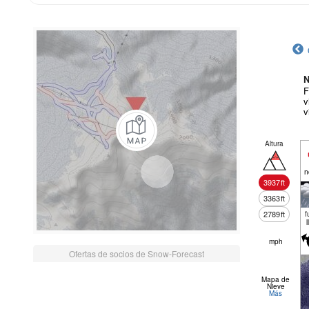
N
F
v
v
Altura
n
3937
ft
3363
ft
2789
ft
f
l
mph
Ofertas de socios de Snow-Forecast
Mapa de
Nieve
Más