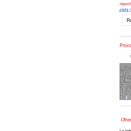
repor
pista 
R
Pron
Otra
La tab