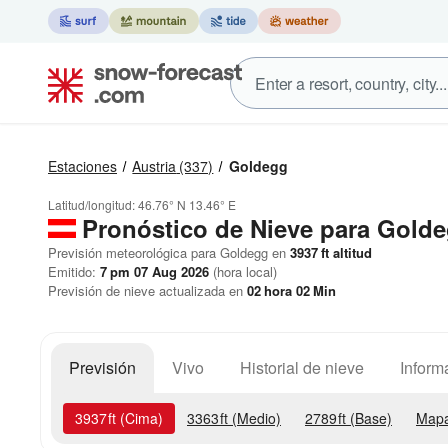
Estaciones
Austria
(337)
Goldegg
Latitud/longitud:
46.76° N
13.46° E
Pronóstico de Nieve
para Gold
Previsión meteorológica para Goldegg en
3937
ft
altitud
Emitido:
7 pm 07 Aug 2026
(hora local)
Previsión de nieve actualizada en
02
hora
02
Min
Previsión
Vivo
Historial de nieve
Inform
3937
ft
(Cima)
3363
ft
(Medio)
2789
ft
(Base)
Mapa