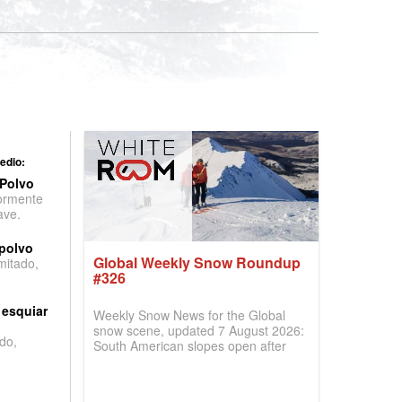
edio:
 Polvo
ormente
ave.
 polvo
Global Weekly Snow Roundup
imitado,
#326
 esquiar
Weekly Snow News for the Global
snow scene, updated 7 August 2026:
do,
South American slopes open after
huge snowfalls, New Zealand posts
best conditions of season so far,
Australian areas open most terrain of