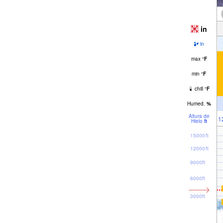
in
in
max
°
F
min
°
F
chill
°
F
Humed.
%
Altura de
1
Hielo
ft
15000ft
12000ft
9000ft
6000ft
3000ft