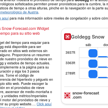
ológicos sofisticados permiten prever pronósticos para la cumbre, la 
ticos de tiempo a otras alturas, pinche en la navegación en la parte sup
meteorológico de Austria
.
e aquí
para más información sobre niveles de congelación y sobre cóm
is Snow-Forecast.com Widget
iempo para su sitio web
get del tiempo para esquiar para
gg está disponible para ser
rado en sitios web externos sin
 alguno. Proporciona un resumen
 de nuestro pronóstico de nieve en
gg y estados de tiempo actuales.
simplemente a la página para su
uración y siga los 3 pasos
los. Tome el código de
erencia del hipertexto y péguelo en
pio sitio web. Puede escoger la
ión en el pronóstico de nieve
re, ascensor de medio-montaña o
 y unidades métrico/imperiales
l motor del pronóstico de nieve y
nir su propio website….
Click aquí