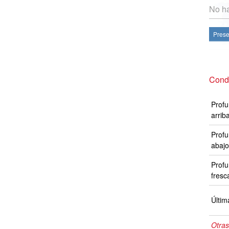
No ha
Prese
Cond
Profu
arrib
Profu
abajo
Profu
fresc
Últim
Otras