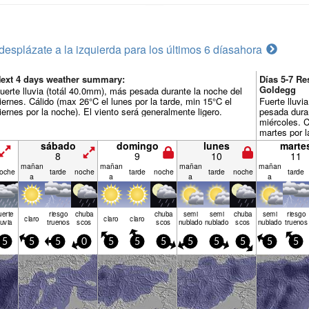
desplázate a la izquierda para los últimos 6 días
ahora
ext 4 days weather summary:
Días 5-7 R
Goldegg
uerte lluvia (totál 40.0mm), más pesada durante la noche del
iernes. Cálido (max 26°C el lunes por la tarde, min 15°C el
Fuerte lluvi
iernes por la noche). El viento será generalmente ligero.
pesada dura
miércoles. C
martes por l
miércoles po
sábado
domingo
lunes
marte
será general
8
9
10
11
mañan
mañan
mañan
mañan
oche
tarde
noche
tarde
noche
tarde
noche
tarde
a
a
a
a
uerte
riesgo
chuba
chuba
semi
semi
chuba
semi
riesgo
claro
claro
claro
luvia
truenos
scos
scos
nublado
nublado
scos
nublado
truenos
5
5
5
0
5
5
5
5
5
5
5
5