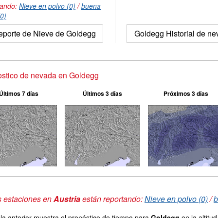
tando:
Nieve en polvo (0)
/
buena
(0)
eporte de Nieve de Goldegg
Goldegg Historial de n
ostico de nevada en Goldegg
Últimos 7 días
Últimos 3 días
Próximos 3 días
s estaciones en
Austria
están reportando:
Nieve en polvo (0)
/
b
la anterior muestra el pronóstico de tiempo para
Goldegg
en la altitu