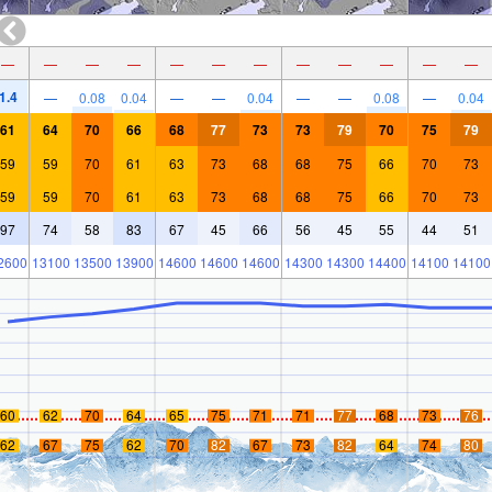
—
—
—
—
—
—
—
—
—
—
—
—
1.4
—
0.08
0.04
—
—
0.04
—
—
0.08
—
0.04
61
64
70
66
68
77
73
73
79
70
75
79
59
59
70
61
63
73
68
68
75
66
70
73
59
59
70
61
63
73
68
68
75
66
70
73
97
74
58
83
67
45
66
56
45
55
44
51
2600
13100
13500
13900
14600
14600
14600
14300
14300
14400
14100
14100
60
62
70
64
65
75
71
71
77
68
73
76
62
67
75
62
70
82
67
73
82
64
74
80