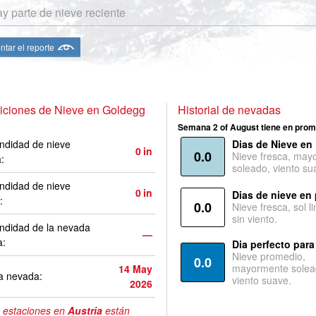
y parte de nieve reciente
ntar el reporte
iciones de Nieve en Goldegg
Historial de nevadas
Semana 2 of August tiene en prom
ndidad de nieve
Dias de Nieve en
0
in
0.0
Nieve fresca, may
a:
soleado, viento su
ndidad de nieve
0
in
Dias de nieve en
:
0.0
Nieve fresca, sol l
sin viento.
ndidad de la nevada
—
a:
Dia perfecto para
Nieve promedio,
0.0
mayormente solea
14 May
a nevada:
viento suave.
2026
 estaciones en
Austria
están