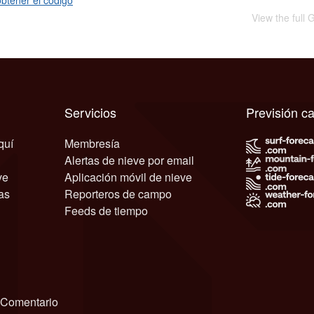
btener el código
View the full 
Servicios
Previsión c
quí
Membresía
Alertas de nieve por email
ve
Aplicación móvil de nieve
as
Reporteros de campo
Feeds de tiempo
Comentario