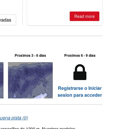
2026, northern hemisphere down to
two outdoor areas still open.
Read more
evadas
Proximos 3 - 6 dias
Proximos 6 - 9 dias
Registrarse o Iniciar
sesion para acceder
uena pista (0)
d específica de 1200 m. Nuestros modelos