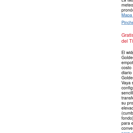
meteor
pronós
Mapa 
Pinch
Grat
del T
El wid
Golde
empot
costo
diario
Golde
Vaya 
config
sencil
transf
su pro
elevac
(cumb
fondo)
para e
conve