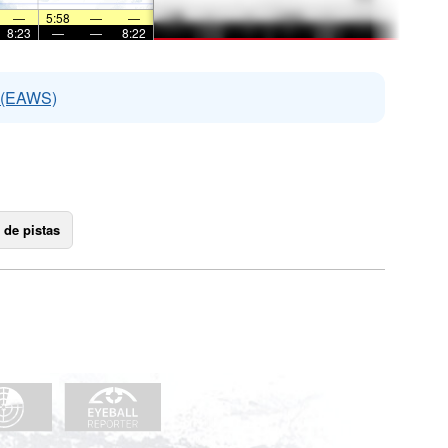
—
5:58
—
—
8:23
—
—
8:22
s (EAWS)
 de pistas