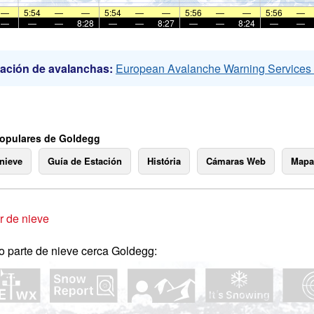
—
5:54
—
—
5:54
—
—
5:56
—
—
5:56
—
—
—
—
8:28
—
—
8:27
—
—
8:24
—
—
ación de avalanchas:
European Avalanche Warning Service
opulares de Goldegg
 nieve
Guía de Estación
História
Cámaras Web
Mapa
 de nieve
o parte de nieve cerca Goldegg: