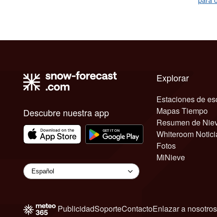
para o
Explorar
Estaciones de es
Mapas Tiempo
Descubre nuestra app
Resumen de Nie
Whiteroom Notici
Fotos
MiNieve
Publicidad
Soporte
Contacto
Enlazar a nosotros