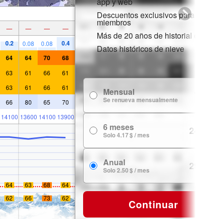
app y web
Descuentos exclusivos para
miembros
—
—
—
—
Más de 20 años de historial de nie
0.2
0.4
0.08
0.08
Datos históricos de nieve
64
64
70
68
63
61
66
61
63
61
66
61
Mensual
7.99 $
Se renueva mensualmente
66
80
65
70
14100
13600
14100
13900
6 meses
24.99 $
Solo 4.17 $ / mes
Anual
29.99 $
Solo 2.50 $ / mes
64
63
68
64
62
66
73
62
Continuar