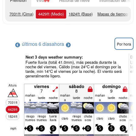
Previsión
Vivo
Historial de nieve
Información del resor
7031
ft
(Cima)
4429
ft
(Medio)
1824
ft
(Base)
Mapas de tiempo
últimos 6 días
ahora
Por hora
Next 3 days weather summary:
Dí
Fuerte lluvia (totál 41.0mm), más pesada durante la
Llu
noche del viernes. Cálido (max 24°C el domingo por la
la 
tarde, min 14°C el viernes por la noche). El viento será
el 
generalmente ligero.
Altura
viernes
sábado
domingo
7
8
9
mañan
mañan
mañan
mañ
tarde
noche
tarde
noche
tarde
noche
a
a
a
a
7031
ft
4429
ft
1824
ft
riesgo
riesgo
fuerte
riesgo
chuba
chuba
se
claro
claro
claro
truenos
truenos
lluvia
truenos
scos
scos
nubl
mph
5
5
5
5
5
0
5
5
5
0