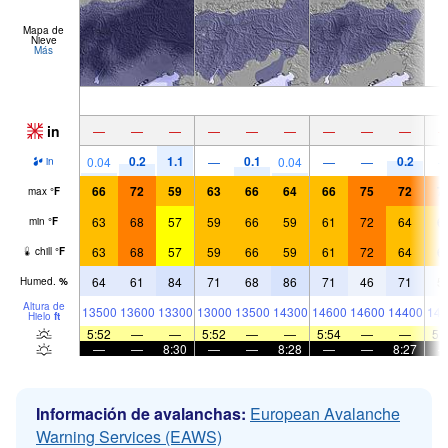
Mapa de
Nieve
Más
in
—
—
—
—
—
—
—
—
—
0.2
1.1
0.1
0.2
0.04
—
0.04
—
—
in
66
72
59
63
66
64
66
75
72
7
max
°
F
63
68
57
59
66
59
61
72
64
6
min
°
F
63
68
57
59
66
59
61
72
64
6
chill
°
F
64
61
84
71
68
86
71
46
71
5
Humed.
%
Altura de
13500
13600
13300
13000
13500
14300
14600
14600
14400
141
Hielo
ft
5:52
—
—
5:52
—
—
5:54
—
—
5:
—
—
8:30
—
—
8:28
—
—
8:27
Información de avalanchas:
European Avalanche
Warning Services (EAWS)