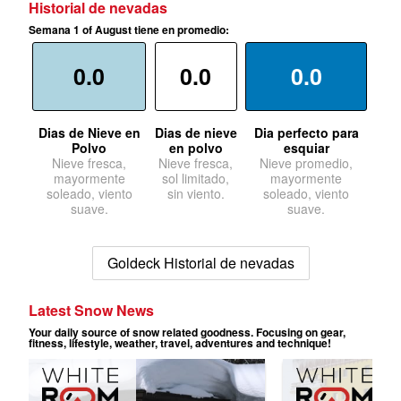
Historial de nevadas
Semana 1 of August tiene en promedio:
0.0
0.0
0.0
Dias de Nieve en
Dias de nieve
Dia perfecto para
Polvo
en polvo
esquiar
Nieve fresca,
Nieve fresca,
Nieve promedio,
mayormente
sol limitado,
mayormente
soleado, viento
sin viento.
soleado, viento
suave.
suave.
Goldeck Historial de nevadas