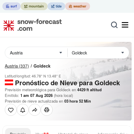
Austria
(337)
Goldeck
Latitud/longitud:
46.78° N
13.48° E
Pronóstico de Nieve
para Goldeck
Previsión meteorológica para Goldeck en
4429
ft
altitud
Emitido:
1 am 07 Aug 2026
(hora local)
Previsión de nieve actualizada en
03
hora
52
Min