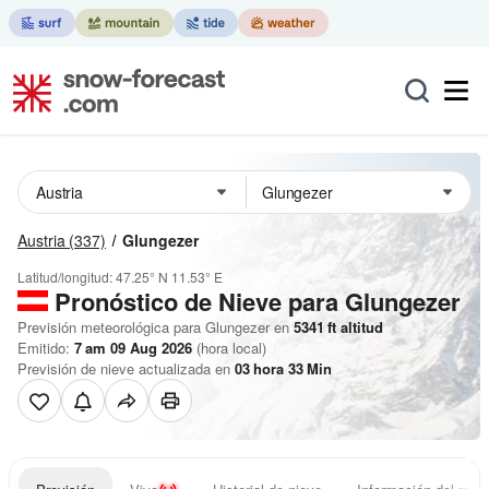
Austria
(337)
Glungezer
Latitud/longitud:
47.25° N
11.53° E
Pronóstico de Nieve
para Glungezer
Previsión meteorológica para Glungezer en
5341
ft
altitud
Emitido:
7 am 09 Aug 2026
(hora local)
Previsión de nieve actualizada en
03
hora
33
Min