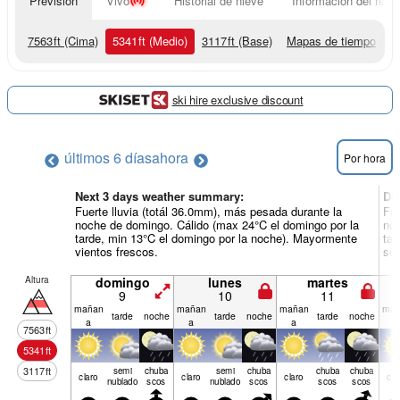
Previsión
Vivo
Historial de nieve
Información del resor
7563
ft
(Cima)
5341
ft
(Medio)
3117
ft
(Base)
Mapas de tiempo
ski hire exclusive discount
últimos 6 días
ahora
Por hora
Next 3 days weather summary:
Dí
Fuerte lluvia (totál 36.0mm), más pesada durante la
Fue
noche de domingo. Cálido (max 24°C el domingo por la
noc
tarde, min 13°C el domingo por la noche). Mayormente
tar
vientos frescos.
ser
Altura
domingo
lunes
martes
9
10
11
mañan
mañan
mañan
mañ
tarde
noche
tarde
noche
tarde
noche
a
a
a
a
7563
ft
5341
ft
3117
ft
semi
chuba
semi
chuba
chuba
chuba
claro
claro
claro
cla
nublado
scos
nublado
scos
scos
scos