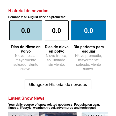
Historial de nevadas
Semana 2 of August tiene en promedio:
0.0
0.0
0.0
Dias de Nieve en
Dias de nieve
Dia perfecto para
Polvo
en polvo
esquiar
Nieve fresca,
Nieve fresca,
Nieve promedio,
mayormente
sol limitado,
mayormente
soleado, viento
sin viento.
soleado, viento
suave.
suave.
Glungezer Historial de nevadas