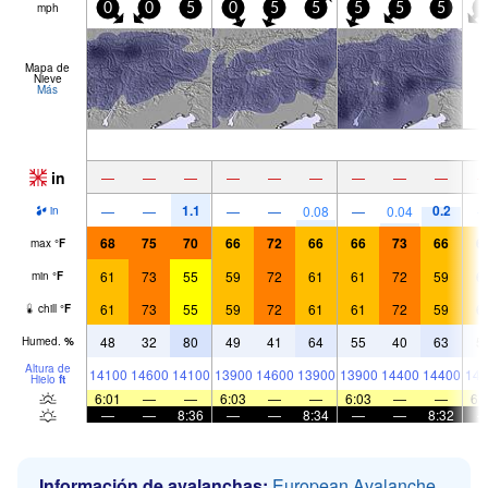
mph
0
0
5
0
5
5
5
5
5
5
Mapa de
Nieve
Más
in
—
—
—
—
—
—
—
—
—
1.1
0.2
—
—
—
—
0.08
—
0.04
in
68
75
70
66
72
66
66
73
66
6
max
°
F
61
73
55
59
72
61
61
72
59
6
min
°
F
61
73
55
59
72
61
61
72
59
6
chill
°
F
48
32
80
49
41
64
55
40
63
5
Humed.
%
Altura de
14100
14600
14100
13900
14600
13900
13900
14400
14400
143
Hielo
ft
6:01
—
—
6:03
—
—
6:03
—
—
6:
—
—
8:36
—
—
8:34
—
—
8:32
Información de avalanchas:
European Avalanche