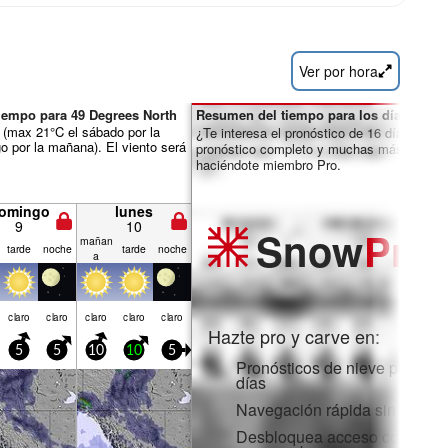
Ver por hora
iempo para 49 Degrees North
Resumen del tiempo para los días 7-16:
(max 21°C el sábado por la
¿Te interesa el pronóstico de 16 días? Des
o por la mañana). El viento será
pronóstico completo y muchas más funcio
haciéndote miembro Pro.
omingo
lunes
9
10
Snow
Pro
mañan
tarde
noche
tarde
noche
a
claro
claro
claro
claro
claro
Hazte pro y carve en:
5
5
10
10
5
Pronósticos de nieve por hora
días
Navegación rápida sin anunc
Desbloquea acceso completo 