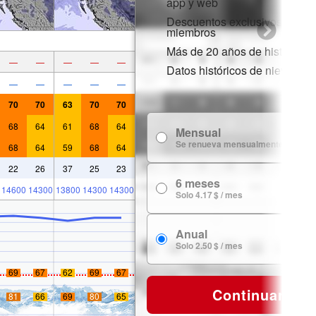
app y web
Descuentos exclusivos para
miembros
Más de 20 años de historial d
—
—
—
—
—
Datos históricos de nieve
—
—
—
—
—
70
70
63
70
70
68
64
61
68
64
Mensual
7
Se renueva mensualmente
68
64
59
68
64
22
26
37
25
23
6 meses
24
14600
14300
13800
14300
14300
Solo 4.17 $ / mes
Anual
29
Solo 2.50 $ / mes
69
67
62
69
67
Continuar
81
66
69
80
65