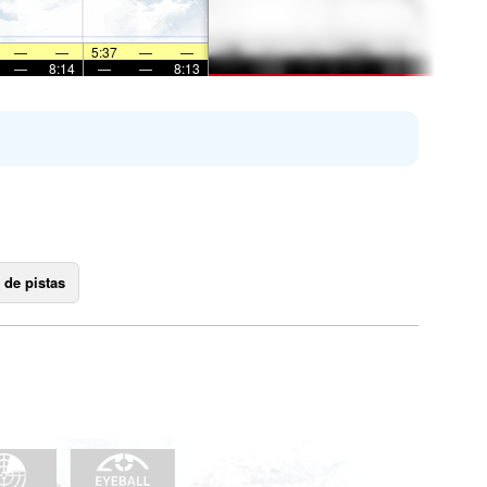
—
—
5:37
—
—
—
8:14
—
—
8:13
 de pistas