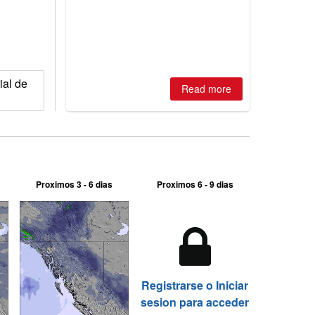
is simple: book now or wait, and
where are the best odds?
ial de
Read more
Proximos 3 - 6 dias
Proximos 6 - 9 dias
Registrarse o Iniciar
sesion para acceder