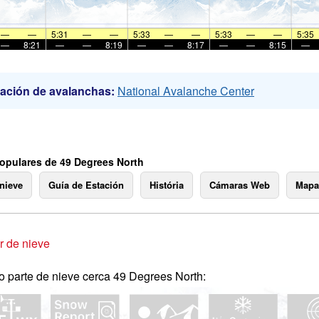
—
—
5:31
—
—
5:33
—
—
5:33
—
—
5:35
—
8:21
—
—
8:19
—
—
8:17
—
—
8:15
—
ación de avalanchas:
National Avalanche Center
opulares de 49 Degrees North
 nieve
Guía de Estación
História
Cámaras Web
Mapa
 de nieve
o parte de nieve cerca 49 Degrees North: