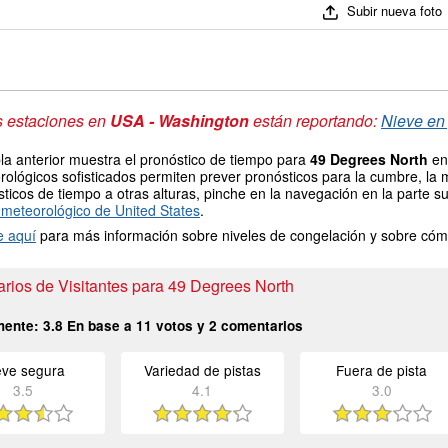
Subir nueva foto
s estaciones en
USA - Washington
están reportando:
Nieve en 
la anterior muestra el pronóstico de tiempo para
49 Degrees North
en 
ológicos sofisticados permiten prever pronósticos para la cumbre, la 
ticos de tiempo a otras alturas, pinche en la navegación en la parte sup
meteorológico de United States
.
e aquí
para más información sobre niveles de congelación y sobre cóm
rios de Visitantes para 49 Degrees North
mente:
3.8
En base a
11
votos y
2
comentarios
eve segura
Variedad de pistas
Fuera de pista
3.5
4.1
3.0