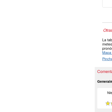
Otra
La tab
meteor
pronós
Mapa 
Pinch
Comenta
General
Ni