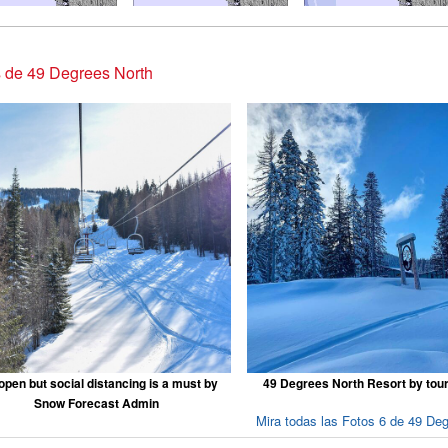
 de 49 Degrees North
l open but social distancing is a must by
49 Degrees North Resort by touri
Snow Forecast Admin
Mira todas las Fotos 6 de 49 De