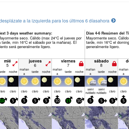
desplázate a la izquierda para los últimos 6 días
ahora
ext 3 days weather summary:
Días 4-6 Resúmen del T
ayormente seco. Cálido (max 24°C el jueves por
Mayormente seco. Cálido 
a tarde, min 16°C el sábado por la mañana). El
tarde, min 16°C el doming
iento será generalmente ligero.
generalmente ligero.
mié
jueves
viernes
sábado
d
5
6
7
8
mañan
mañan
mañan
mañan
arde
noche
tarde
noche
tarde
noche
tarde
noche
a
a
a
a
semi
semi
claro
claro
claro
claro
claro
claro
claro
claro
claro
claro
nublado
nublado
10
5
5
5
5
10
15
10
5
5
5
5