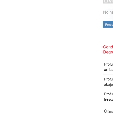
No ha
Prese
Condi
Degr
Profu
arrib
Profu
abajo
Profu
fresc
Últim