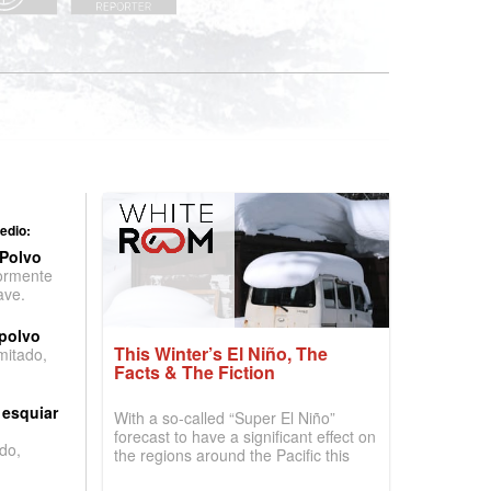
edio:
 Polvo
ormente
ave.
 polvo
This Winter’s El Niño, The
imitado,
Facts & The Fiction
 esquiar
With a so-called “Super El Niño”
forecast to have a significant effect on
do,
the regions around the Pacific this
winter, the question skiers are asking