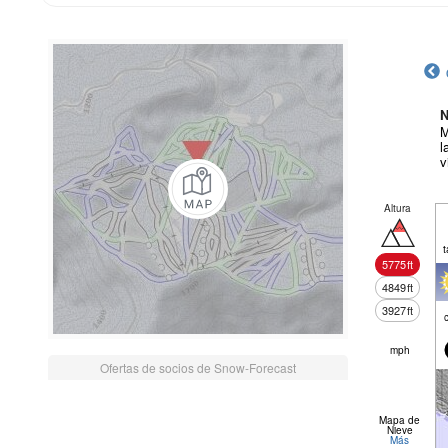
N
M
l
v
Altura
t
5775
ft
4849
ft
3927
ft
mph
Ofertas de socios de Snow-Forecast
Mapa de
Nieve
Más