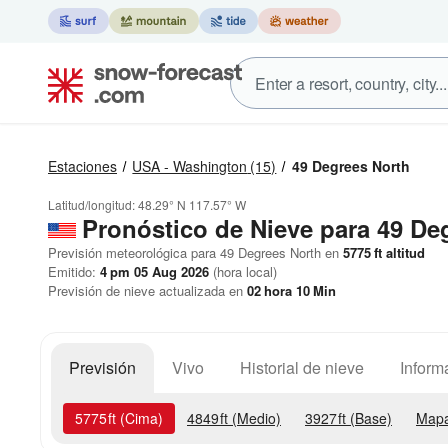
Estaciones
USA - Washington
(15)
49 Degrees North
Latitud/longitud:
48.29° N
117.57° W
Pronóstico de Nieve
para 49 De
Previsión meteorológica para 49 Degrees North en
5775
ft
altitud
Emitido:
4 pm 05 Aug 2026
(hora local)
Previsión de nieve actualizada en
02
hora
10
Min
Previsión
Vivo
Historial de nieve
Inform
5775
ft
(Cima)
4849
ft
(Medio)
3927
ft
(Base)
Mapa