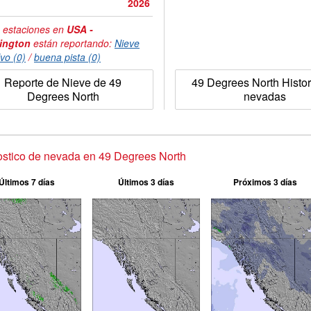
2026
 estaciones en
USA -
ington
están reportando:
Nieve
vo (0)
/
buena pista (0)
Reporte de Nieve de 49
49 Degrees North Histor
Degrees North
nevadas
stico de nevada en 49 Degrees North
Últimos 7 días
Últimos 3 días
Próximos 3 días