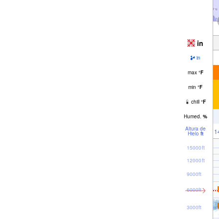
in
in
max
°
F
min
°
F
chill
°
F
Humed.
%
Altura de
1
Hielo
ft
15000ft
12000ft
9000ft
6000ft
3000ft