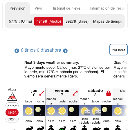
Previsión
Vivo
Historial de nieve
Información del resort
5775
ft
(Cima)
4849
ft
(Medio)
3927
ft
(Base)
Mapas de tiempo
últimos 6 días
ahora
Por hora
Next 3 days weather summary:
Días 4-6
Mayormente seco. Cálido (max 27°C el viernes por
Mayorment
la tarde, min 17°C el sábado por la mañana). El
min 18°C 
viento será generalmente ligero.
generalme
Altura
jue
viernes
sábado
dom
6
7
8
9
mañan
mañan
mañan
tarde
noche
tarde
noche
tarde
noche
tar
a
a
a
5775
ft
4849
ft
3927
ft
semi
semi
claro
claro
claro
claro
claro
claro
claro
cla
nublado
nublado