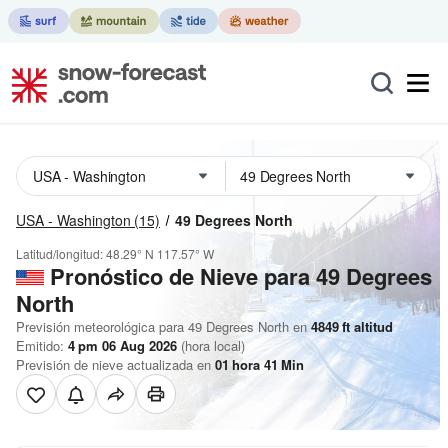
USA - Washington
(15)
49 Degrees North
Latitud/longitud:
48.29° N
117.57° W
Pronóstico de Nieve
para 49 Degrees
North
Previsión meteorológica para 49 Degrees North en
4849
ft
altitud
Emitido:
4 pm 06 Aug 2026
(hora local)
Previsión de nieve actualizada en
01
hora
41
Min