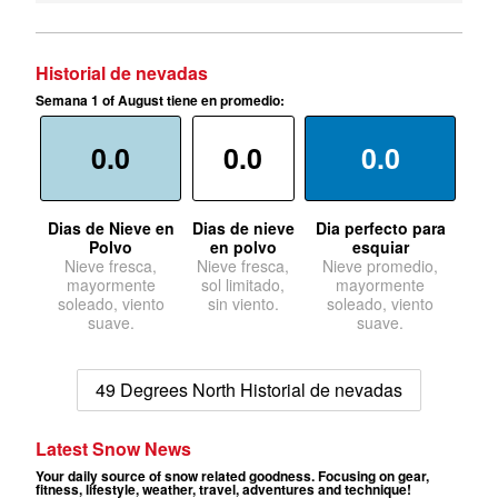
Historial de nevadas
Semana 1 of August tiene en promedio:
0.0
0.0
0.0
Dias de Nieve en
Dias de nieve
Dia perfecto para
Polvo
en polvo
esquiar
Nieve fresca,
Nieve fresca,
Nieve promedio,
mayormente
sol limitado,
mayormente
soleado, viento
sin viento.
soleado, viento
suave.
suave.
49 Degrees North Historial de nevadas