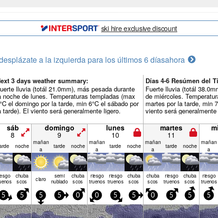
ski hire exclusive discount
desplázate a la izquierda para los últimos 6 días
ahora
ext 3 days weather summary:
Días 4-6 Resúmen del T
uerte lluvia (totál 21.0mm), más pesada durante
Fuerte lluvia (totál 38.0
a noche de lunes. Temperaturas templadas (max
de miércoles. Temperatur
°C el domingo por la tarde, min 6°C el sábado por
martes por la tarde, min 7
a tarde). El viento será generalmente ligero.
viento será generalmente 
sáb
domingo
lunes
martes
m
8
9
10
11
mañan
mañan
mañan
mañan
arde
noche
tarde
noche
tarde
noche
tarde
noche
a
a
a
a
iesgo
chuba
semi
chuba
riesgo
riesgo
chuba
chuba
riesgo
chuba
riesgo
claro
uenos
scos
nublado
scos
truenos
truenos
scos
scos
truenos
scos
truenos
5
5
5
5
0
0
5
5
0
5
5
5