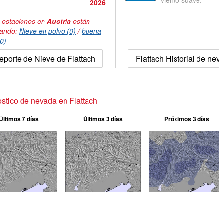
viento suave.
2026
 estaciones en
Austria
están
tando:
Nieve en polvo (0)
/
buena
(0)
eporte de Nieve de Flattach
Flattach Historial de n
stico de nevada en Flattach
Últimos 7 días
Últimos 3 días
Próximos 3 días