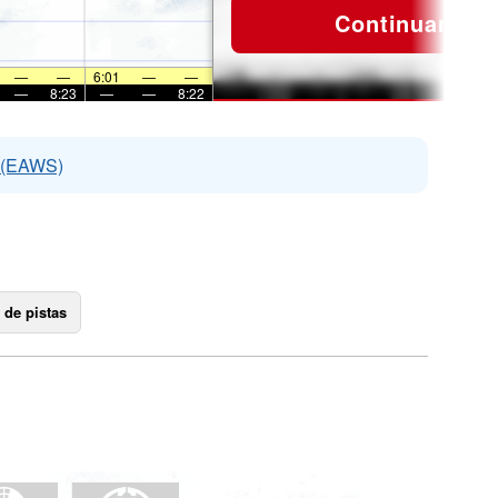
Continuar
—
—
6:01
—
—
—
8:23
—
—
8:22
s (EAWS)
 de pistas