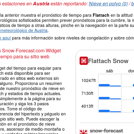
s estaciones en
Austria
están reportando:
Nieve en polvo (0)
/
b
la anterior muestra el pronóstico de tiempo para
Flattach
en la altitu
ológicos sofisticados permiten prever pronósticos para la cumbre, la 
ticos de tiempo a otras alturas, pinche en la navegación en la parte sup
meteorológico de Austria
.
e aquí
para más información sobre niveles de congelación y sobre cóm
is Snow-Forecast.com Widget
iempo para su sitio web
get del tiempo para esquiar para
ch está disponible para ser
rado en sitios web externos sin
 alguno. Proporciona un resumen
 de nuestro pronóstico de nieve en
ch y estados de tiempo actuales.
simplemente a la página para su
uración y siga los 3 pasos
los. Tome el código de
erencia del hipertexto y péguelo en
pio sitio web. Puede escoger la
ión en el pronóstico de nieve
re, ascensor de medio-montaña o