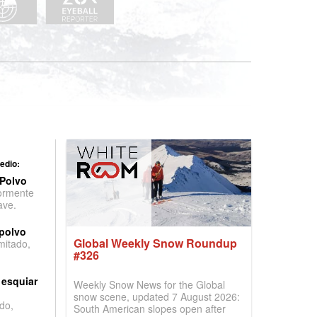
edio:
 Polvo
ormente
ave.
 polvo
Global Weekly Snow Roundup
imitado,
#326
 esquiar
Weekly Snow News for the Global
snow scene, updated 7 August 2026:
do,
South American slopes open after