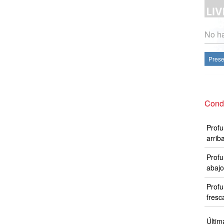
No ha
Prese
Condi
Profu
arrib
Profu
abajo
Profu
fresc
Últim