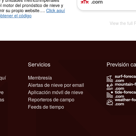
 y unidades métrico/imperiales
l motor del pronóstico de nieve y
nir su propio website….
Click aquí
btener el código
View the full 
Servicios
Previsión c
quí
Membresía
Alertas de nieve por email
ve
Aplicación móvil de nieve
as
Reporteros de campo
Feeds de tiempo