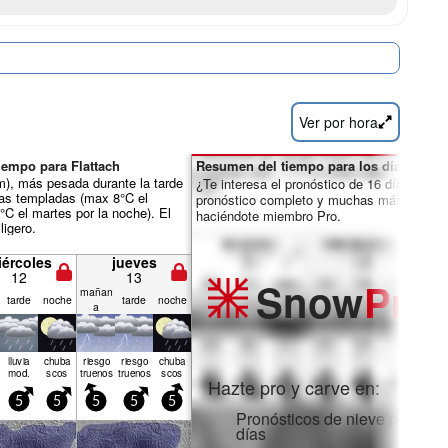
Ver por hora
iempo para Flattach
Resumen del tiempo para los días 7-16:
mm), más pesada durante la tarde
¿Te interesa el pronóstico de 16 días? Des
as templadas (max 8°C el
pronóstico completo y muchas más funcio
°C el martes por la noche). El
haciéndote miembro Pro.
ligero.
iércoles
jueves
12
13
Snow
Pro
mañan
tarde
noche
tarde
noche
a
lluvia
chuba
riesgo
riesgo
chuba
mod.
scos
truenos
truenos
scos
Hazte pro y carve en:
5
5
5
5
5
Pronósticos de nieve por hora
días