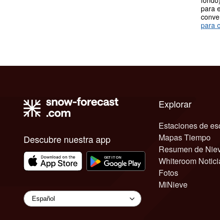
fondo)
para e
conve
para o
Explorar
Estaciones de es
Mapas Tiempo
Descubre nuestra app
Resumen de Nie
Whiteroom Notici
Fotos
MiNieve