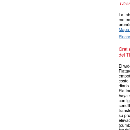
Otra
La tab
meteor
pronós
Mapa 
Pinch
Grat
del T
El wid
Flatta
empot
costo
diario
Flatta
Vaya 
config
sencil
transf
su pro
elevac
(cumb