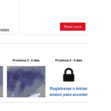
huge snowfalls, New Zealand posts
best conditions of season so far,
Australian areas open most terrain of
2026, northern hemisphere down to
two outdoor areas still open.
Read more
evadas
Proximos 3 - 6 dias
Proximos 6 - 9 dias
Registrarse o Iniciar
sesion para acceder