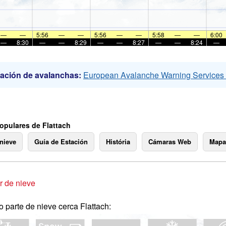
—
—
5:56
—
—
5:56
—
—
5:58
—
—
6:00
—
8:30
—
—
8:29
—
—
8:27
—
—
8:24
—
ación de avalanchas:
European Avalanche Warning Service
opulares de Flattach
 nieve
Guía de Estación
História
Cámaras Web
Mapa
 de nieve
o parte de nieve cerca Flattach: