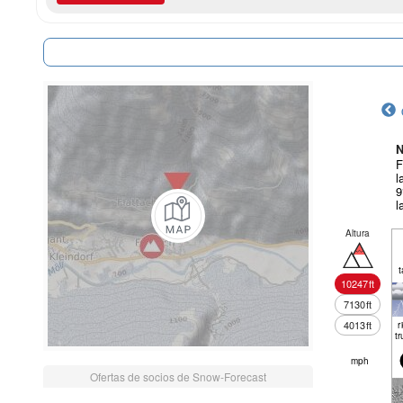
N
F
l
9
l
Altura
t
10247
ft
7130
ft
4013
ft
r
tr
mph
Ofertas de socios de Snow-Forecast