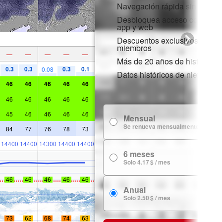
Navegación rápida sin anunc
Desbloquea acceso completo 
app y web
Descuentos exclusivos para
miembros
—
—
—
—
—
Más de 20 años de historial d
0.3
0.3
0.3
0.1
0.08
Datos históricos de nieve
46
46
46
46
46
46
46
46
46
46
45
46
46
46
46
Mensual
7
Se renueva mensualmente
84
77
76
78
73
14400
14400
14300
14400
14400
6 meses
24
Solo 4.17 $ / mes
46
46
46
46
46
Anual
29
Solo 2.50 $ / mes
73
62
68
74
63