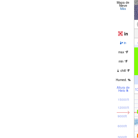
Mapa de
Nieve
Más
in
in
max
°
F
min
°
F
chill
°
F
Humed.
%
Altura de
1
Hielo
ft
15000ft
12000ft
9000ft
6000ft
3000ft