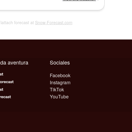
Flattach forecast at
Snow-Forecast.com
ada aventura
Sociales
Facebook
Instagram
TikTok
YouTube