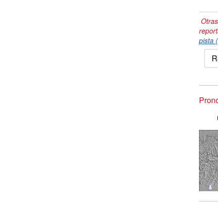
Otras
repor
pista 
R
Prono