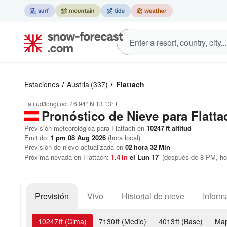
Estaciones
Austria
(337)
Flattach
Latitud/longitud:
46.94° N
13.13° E
Pronóstico de Nieve
para Flatta
Previsión meteorológica para Flattach en
10247
ft
altitud
Emitido:
1 pm 08 Aug 2026
(hora local)
Previsión de nieve actualizada en
02
hora
32
Min
Próxima nevada en Flattach:
1.4
in
el Lun 17
(después de 8 PM, hor
Previsión
Vivo
Historial de nieve
Inform
10247
ft
(Cima)
7130
ft
(Medio)
4013
ft
(Base)
Map