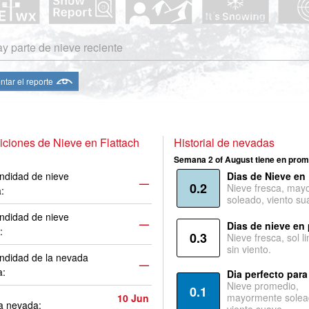
y parte de nieve reciente
ntar el reporte
ciones de Nieve en Flattach
Historial de nevadas
Semana 2 of August tiene en prom
ndidad de nieve
Dias de Nieve en
—
0.2
Nieve fresca, may
a:
soleado, viento su
ndidad de nieve
—
Dias de nieve en
:
0.3
Nieve fresca, sol l
sin viento.
ndidad de la nevada
—
a:
Dia perfecto para
Nieve promedio,
0.1
mayormente solea
10 Jun
a nevada: