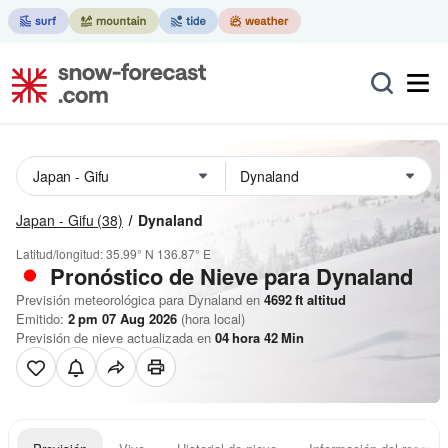
Japan - Gifu
(38)
Dynaland
Latitud/longitud:
35.99° N
136.87° E
Pronóstico de Nieve
para Dynaland
Previsión meteorológica para Dynaland en
4692
ft
altitud
Emitido:
2 pm 07 Aug 2026
(hora local)
Previsión de nieve actualizada en
04
hora
42
Min