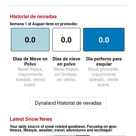
Historial de nevadas
Semana 1 of August tiene en promedio:
0.0
0.0
0.0
Dias de Nieve en
Dias de nieve
Dia perfecto para
Polvo
en polvo
esquiar
Nieve fresca,
Nieve fresca,
Nieve promedio,
mayormente
sol limitado,
mayormente
soleado, viento
sin viento.
soleado, viento
suave.
suave.
Dynaland Historial de nevadas