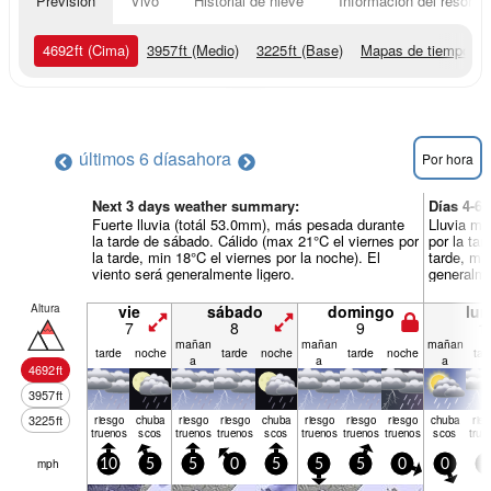
Previsión
Vivo
Historial de nieve
Información del resort
4692
ft
(Cima)
3957
ft
(Medio)
3225
ft
(Base)
Mapas de tiempo
últimos 6 días
ahora
Por hora
Next 3 days weather summary:
Días 4-6
Fuerte lluvia (totál 53.0mm), más pesada durante
Lluvia mo
la tarde de sábado. Cálido (max 21°C el viernes por
por la ta
la tarde, min 18°C el viernes por la noche). El
tarde, min
viento será generalmente ligero.
generalme
Altura
vie
sábado
domingo
lun
7
8
9
1
mañan
mañan
mañan
tarde
noche
tarde
noche
tarde
noche
tar
a
a
a
4692
ft
3957
ft
3225
ft
riesgo
chuba
riesgo
riesgo
chuba
riesgo
riesgo
riesgo
chuba
rie
truenos
scos
truenos
truenos
scos
truenos
truenos
truenos
scos
true
mph
10
5
5
0
5
5
5
0
0
5