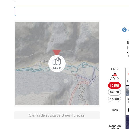
N
F
v
9
Altura
n
8285
ft
6457
ft
4626
ft
f
l
mph
Ofertas de socios de Snow-Forecast
Mapa de
Nieve