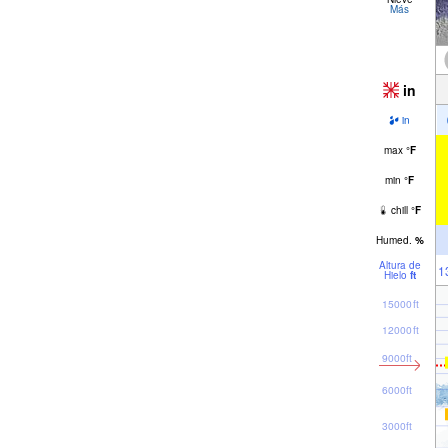
Más
in
in
max
°
F
min
°
F
chill
°
F
Humed.
%
Altura de
1
Hielo
ft
15000ft
12000ft
9000ft
6000ft
3000ft