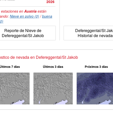
2026
 estaciones en
Austria
están
tando:
Nieve en polvo (0)
/
buena
(0)
Reporte de Nieve de
Defereggental/St Ja
Defereggental/St Jakob
Historial de nevada
stico de nevada en Defereggental/St Jakob
Últimos 7 días
Últimos 3 días
Próximos 3 días