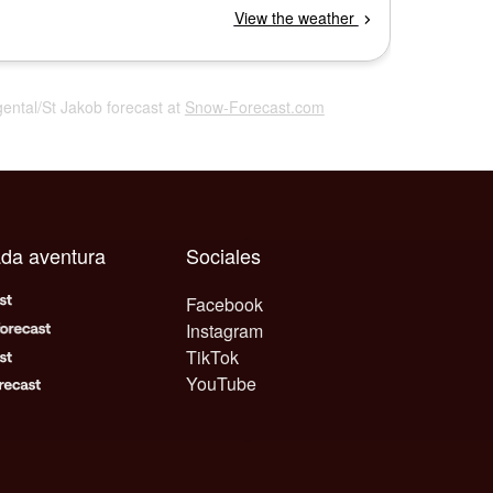
gental/St Jakob forecast at
Snow-Forecast.com
ada aventura
Sociales
Facebook
Instagram
TikTok
YouTube