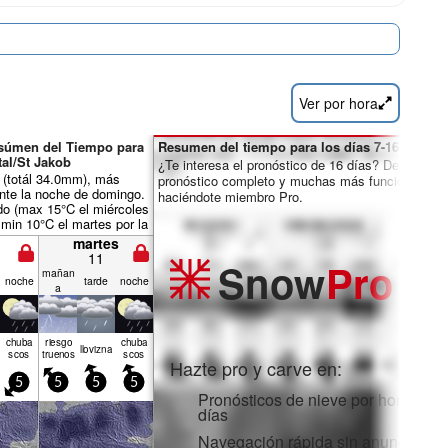
Ver por hora
esúmen del Tiempo para
Resumen del tiempo para los días 7-16:
al/St Jakob
¿Te interesa el pronóstico de 16 días? Desbloquea
a (totál 34.0mm), más
pronóstico completo y muchas más funciones
nte la noche de domingo.
haciéndote miembro Pro.
o (max 15°C el miércoles
, min 10°C el martes por la
iento será generalmente
martes
11
Snow
Pro
mañan
noche
tarde
noche
a
chuba
riesgo
chuba
llov­izna
scos
truenos
scos
Hazte pro y carve en:
5
5
5
5
Pronósticos de nieve por horas y 1
días
Navegación rápida sin anuncios