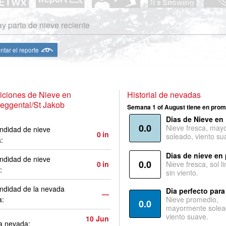
y parte de nieve reciente
ntar el reporte
iciones de Nieve en
Historial de nevadas
eggental/St Jakob
Semana 1 of August tiene en prom
Dias de Nieve en
0.0
Nieve fresca, may
ndidad de nieve
0
in
soleado, viento su
a:
Dias de nieve en
ndidad de nieve
0.0
0
in
Nieve fresca, sol l
:
sin viento.
ndidad de la nevada
Dia perfecto para
—
a:
Nieve promedio,
0.0
mayormente solea
viento suave.
10 Jun
a nevada: