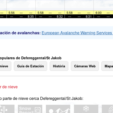
—
5:56
—
—
5:58
—
—
5:58
—
—
6:00
—
—
—
—
8:35
—
—
8:32
—
—
8:31
—
—
ación de avalanchas:
European Avalanche Warning Service
opulares de Defereggental/St Jakob
 nieve
Guía de Estación
História
Cámaras Web
Mapa
 de nieve
o parte de nieve cerca Defereggental/St Jakob: