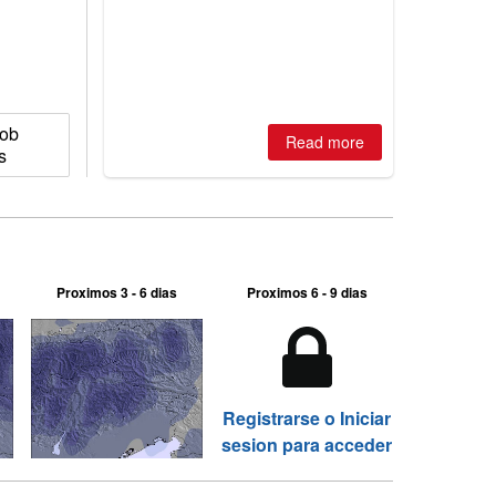
is simple: book now or wait, and
where are the best odds?
kob
Read more
s
Proximos 3 - 6 dias
Proximos 6 - 9 dias
Registrarse o Iniciar
sesion para acceder