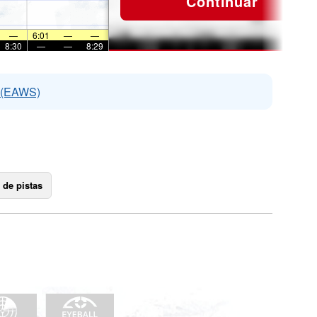
Continuar
—
6:01
—
—
8:30
—
—
8:29
s (EAWS)
 de pistas