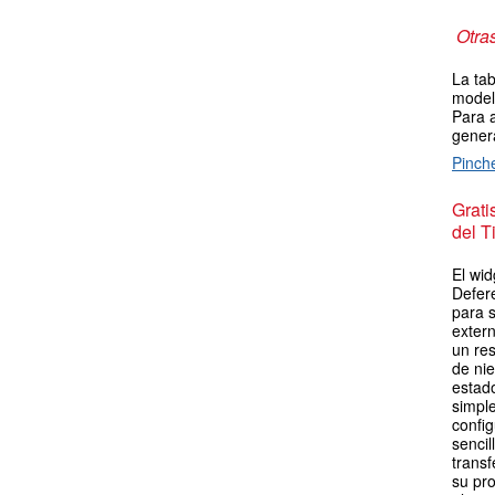
Otra
La tab
model
Para a
genera
Pinch
Grat
del T
El wid
Defer
para 
extern
un re
de ni
estad
simpl
config
sencil
transf
su pro