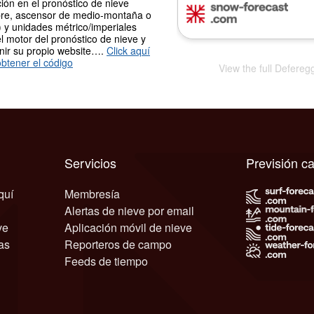
ión en el pronóstico de nieve
re, ascensor de medio-montaña o
 y unidades métrico/imperiales
l motor del pronóstico de nieve y
nir su propio website….
Click aquí
btener el código
View the full Defereg
Servicios
Previsión c
quí
Membresía
Alertas de nieve por email
ve
Aplicación móvil de nieve
as
Reporteros de campo
Feeds de tiempo