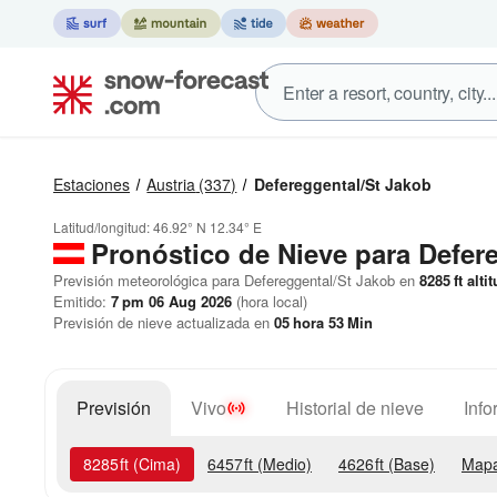
Estaciones
Austria
(337)
Defereggental/St Jakob
Latitud/longitud:
46.92° N
12.34° E
Pronóstico de Nieve
para Defere
Previsión meteorológica para Defereggental/St Jakob en
8285
ft
altit
Emitido:
7 pm 06 Aug 2026
(hora local)
Previsión de nieve actualizada en
05
hora
53
Min
Previsión
Vivo
Historial de nieve
Info
8285
ft
(Cima)
6457
ft
(Medio)
4626
ft
(Base)
Mapa