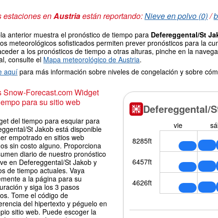
s estaciones en
Austria
están reportando:
Nieve en polvo (0)
/
b
la anterior muestra el pronóstico de tiempo para
Defereggental/St J
os meteorológicos sofisticados permiten prever pronósticos para la cu
ceder a los pronósticos de tiempo a otras alturas, pinche en la navegac
l, consulte el
Mapa meteorológico de Austria
.
e aquí
para más información sobre niveles de congelación y sobre cóm
is Snow-Forecast.com Widget
iempo para su sitio web
get del tiempo para esquiar para
eggental/St Jakob está disponible
ser empotrado en sitios web
os sin costo alguno. Proporciona
sumen diario de nuestro pronóstico
eve en Defereggental/St Jakob y
os de tiempo actuales. Vaya
emente a la página para su
uración y siga los 3 pasos
los. Tome el código de
erencia del hipertexto y péguelo en
pio sitio web. Puede escoger la