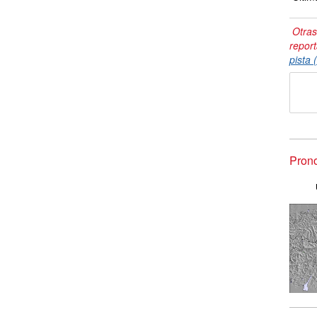
Otras
repor
pista 
Prono