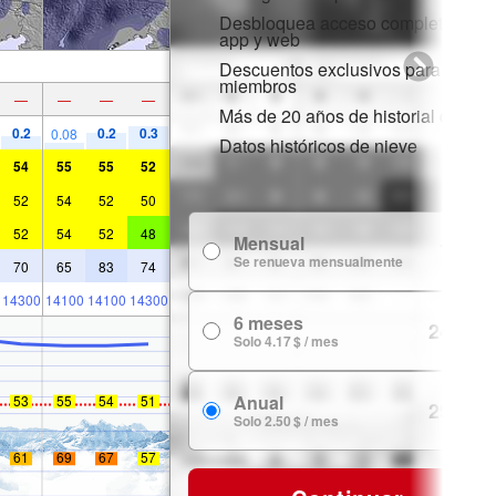
Desbloquea acceso completo en la
app y web
Descuentos exclusivos para
miembros
—
—
—
—
Más de 20 años de historial de nie
0.2
0.2
0.3
0.08
Datos históricos de nieve
54
55
55
52
52
54
52
50
52
54
52
48
Mensual
7.99 $
Se renueva mensualmente
70
65
83
74
14300
14100
14100
14300
6 meses
24.99 $
Solo 4.17 $ / mes
Anual
53
55
54
51
29.99 $
Solo 2.50 $ / mes
61
69
67
57