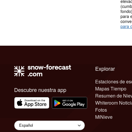
elevac
(cumb
fondo)
para e
conve
para o
Explorar
Estaciones de es
Mapas Tiempo
Descubre nuestra app
Resumen de Nie
Whiteroom Notici
Fotos
MiNieve