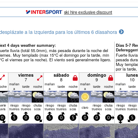
ski hire exclusive discount
desplázate a la izquierda para los últimos 6 días
ahora
ext 4 days weather summary:
Días 5-7 R
Defereggent
uerte lluvia (totál 55.0mm), más pesada durante la noche del
iernes. Muy templado (max 15°C el domingo por la tarde, min
Fuerte lluvi
°C el viernes por la noche). El viento será generalmente ligero.
pesada dura
Muy templad
por la tarde
noche). El v
viernes
sábado
domingo
lunes
ligero.
7
8
9
10
mañan
mañan
mañan
mañan
oche
tarde
noche
tarde
noche
tarde
noche
tarde
a
a
a
a
uerte
riesgo
riesgo
chuba
riesgo
riesgo
chuba
riesgo
chuba
riesgo
riesgo
claro
luvia
truenos
truenos
scos
truenos
truenos
scos
truenos
scos
truenos
truenos
0
5
0
0
5
0
5
0
0
0
5
5