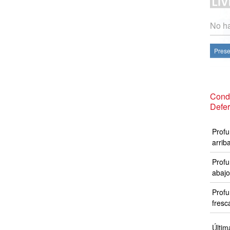
No ha
Prese
Cond
Defer
Profu
arrib
Profu
abajo
Profu
fresc
Últim