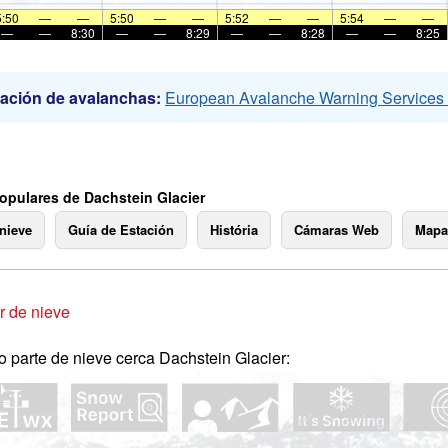
5:50
—
—
5:50
—
—
5:52
—
—
5:54
—
—
—
—
8:30
—
—
8:29
—
—
8:28
—
—
8:25
ación de avalanchas:
European Avalanche Warning Service
opulares de Dachstein Glacier
 nieve
Guía de Estación
História
Cámaras Web
Mapa
 de nieve
o parte de nieve cerca Dachstein Glacier: