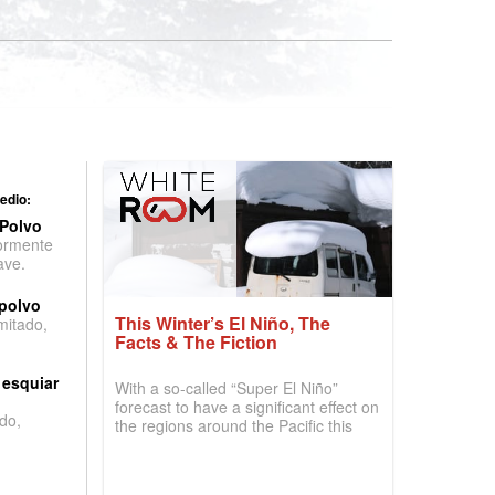
edio:
 Polvo
ormente
ave.
 polvo
This Winter’s El Niño, The
imitado,
Facts & The Fiction
 esquiar
With a so-called “Super El Niño”
forecast to have a significant effect on
do,
the regions around the Pacific this
winter, the question skiers are asking
is simple: book now or wait, and
where are the best odds?