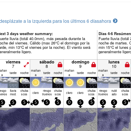
desplázate a la izquierda para los últimos 6 días
ahora
ext 3 days weather summary:
Días 4-6 Resúmen
uerte lluvia (totál 40.0mm), más pesada durante la
Fuerte lluvia (tot
oche del viernes. Cálido (max 26°C el domingo por la
noche de martes. C
arde, min 13°C el viernes por la noche). El viento será
min 15°C el lunes p
eneralmente ligero.
generalmente liger
viernes
sábado
domingo
lunes
7
8
9
10
añan
mañan
mañan
mañan
tarde
noche
tarde
noche
tarde
noche
tarde
noche
a
a
a
a
iesgo
lluvia
chuba
riesgo
chuba
chuba
riesgo
nubl
chuba
claro
claro
claro
uenos
mod.
scos
truenos
scos
scos
truenos
ado
scos
5
5
5
5
5
5
0
5
5
5
5
5