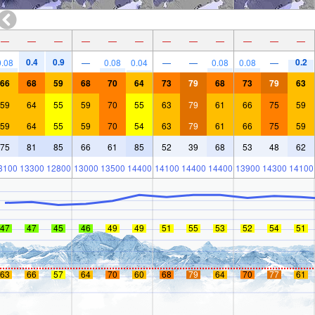
—
—
—
—
—
—
—
—
—
—
—
—
0.4
0.9
0.2
0.08
—
0.08
0.04
—
—
0.08
0.08
—
66
68
59
68
70
64
73
79
68
73
79
63
59
64
55
59
70
55
63
79
61
66
75
59
59
64
55
59
70
54
63
79
61
66
75
59
75
81
85
66
61
85
52
39
68
53
48
62
3100
13300
12800
13000
13500
14400
14100
14400
14400
13900
14300
14100
47
47
45
46
49
49
51
55
53
52
54
51
63
66
57
64
70
60
68
79
64
70
77
61