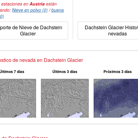
 estaciones en
Austria
están
tando:
Nieve en polvo (0)
/
buena
(0)
porte de Nieve de Dachstein
Dachstein Glacier Histor
Glacier
nevadas
stico de nevada en Dachstein Glacier
Últimos 7 días
Últimos 3 días
Próximos 3 días