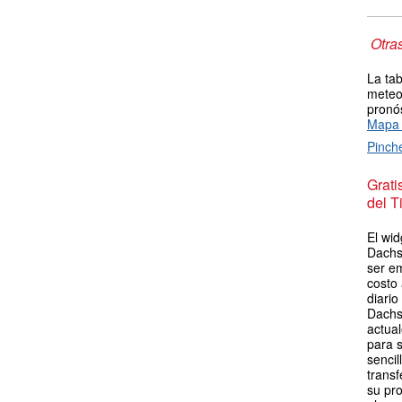
Otra
La tab
meteor
pronós
Mapa 
Pinch
Grat
del T
El wid
Dachst
ser em
costo
diario
Dachs
actua
para s
sencil
transf
su pro