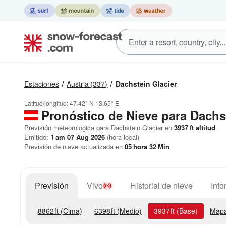
Estaciones
Austria
(337)
Dachstein Glacier
Latitud/longitud:
47.42° N
13.65° E
Pronóstico de Nieve
para Dachst
Previsión meteorológica para Dachstein Glacier en
3937
ft
altitud
Emitido:
1 am 07 Aug 2026
(hora local)
Previsión de nieve actualizada en
05
hora
32
Min
Previsión
Vivo
Historial de nieve
Info
8862
ft
(Cima)
6398
ft
(Medio)
3937
ft
(Base)
Mapa