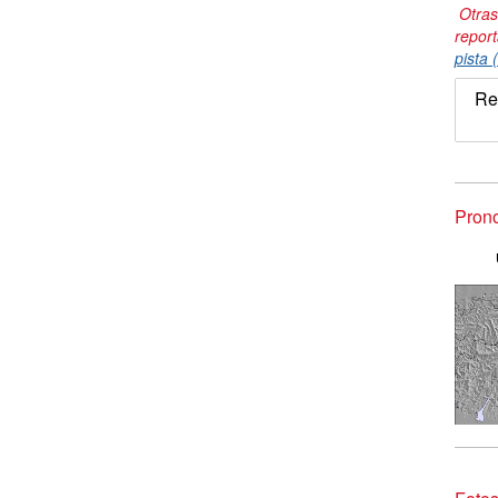
Otras
repor
pista 
Re
Prono