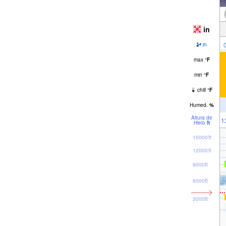
in
in
max
°
F
min
°
F
chill
°
F
Humed.
%
Altura de
1
Hielo
ft
15000ft
12000ft
9000ft
6000ft
3000ft