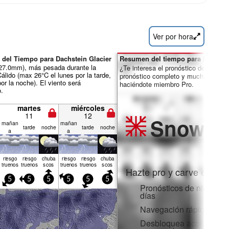
Ver por hora
 del Tiempo para Dachstein Glacier
Resumen del tiempo para los días 
ál 27.0mm), más pesada durante la
¿Te interesa el pronóstico de 16 día
álido (max 26°C el lunes por la tarde,
pronóstico completo y muchas más 
or la noche). El viento será
haciéndote miembro Pro.
o.
martes
miércoles
11
12
Snow
Pr
mañan
mañan
tarde
noche
tarde
noche
a
a
riesgo
riesgo
chuba
riesgo
riesgo
chuba
truenos
truenos
scos
truenos
truenos
scos
Hazte pro y carve en:
5
5
5
5
5
5
Pronósticos de nieve po
días
Navegación rápida sin 
Desbloquea acceso comp