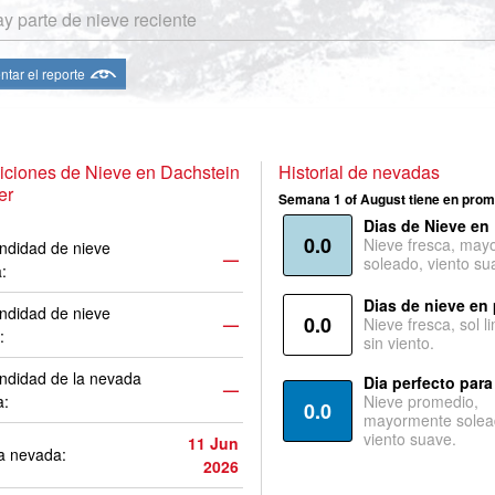
y parte de nieve reciente
ntar el reporte
ciones de Nieve en Dachstein
Historial de nevadas
er
Semana 1 of August tiene en prom
Dias de Nieve en
0.0
Nieve fresca, may
ndidad de nieve
—
soleado, viento su
a:
Dias de nieve en
ndidad de nieve
0.0
—
Nieve fresca, sol l
:
sin viento.
ndidad de la nevada
Dia perfecto para
—
a:
Nieve promedio,
0.0
mayormente solea
viento suave.
11 Jun
a nevada:
2026