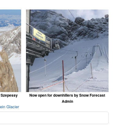
d Szepessy
Now open for downhillers by Snow Forecast
Admin
ein Glacier