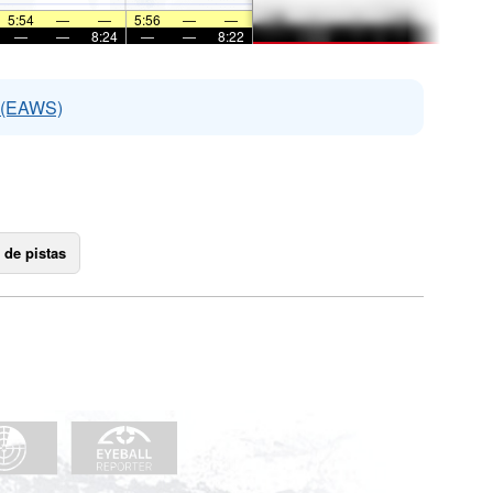
5:54
—
—
5:56
—
—
—
—
8:24
—
—
8:22
s (EAWS)
 de pistas