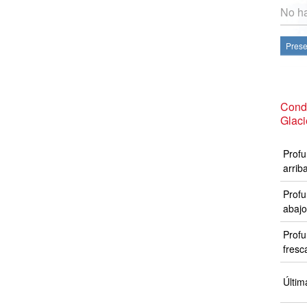
No ha
Prese
Condi
Glaci
Profu
arrib
Profu
abajo
Profu
fresc
Últim