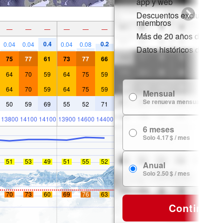
app y web
Descuentos exclusivos 
miembros
—
—
—
—
—
—
Más de 20 años de histor
0.4
0.2
0.04
0.04
0.04
0.08
Datos históricos de niev
75
77
61
73
77
66
64
70
59
64
75
59
64
70
59
64
75
59
Mensual
Se renueva mensualmente
50
59
69
55
52
71
13800
14100
14100
13900
14600
14400
6 meses
Solo 4.17 $ / mes
51
53
49
51
55
52
Anual
Solo 2.50 $ / mes
70
73
60
69
76
63
Continuar