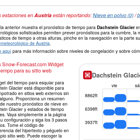
s estaciones en
Austria
están reportando:
Nieve en polvo (0)
/
b
la anterior muestra el pronóstico de tiempo para
Dachstein Glacier
en
ológicos sofisticados permiten prever pronósticos para la cumbre, la 
ticos de tiempo a otras alturas, pinche en la navegación en la parte sup
meteorológico de Austria
.
e aquí
para más información sobre niveles de congelación y sobre cóm
is Snow-Forecast.com Widget
iempo para su sitio web
get del tiempo para esquiar para
ein Glacier está disponible para
potrado en sitios web externos sin
 alguno. Proporciona un resumen
 de nuestro pronóstico de nieve en
tein Glacier y estados de tiempo
les. Vaya simplemente a la página
u configuración y siga los 3 pasos
los. Tome el código de
erencia del hipertexto y péguelo en
pio sitio web. Puede escoger la