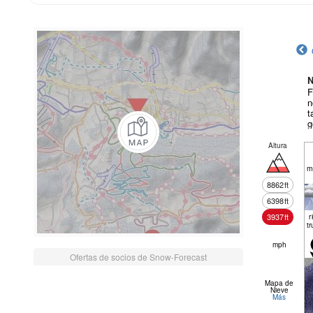
N
F
n
t
g
Altura
m
8862
ft
6398
ft
3937
ft
r
tr
mph
Ofertas de socios de Snow-Forecast
Mapa de
Nieve
Más