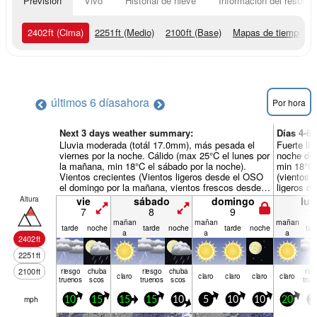
Previsión
Vivo
Historial de nieve
Información del resort
2402
ft
(Cima)
2251
ft
(Medio)
2100
ft
(Base)
Mapas de tiempo
últimos 6 días
ahora
Por hora
Next 3 days weather summary:
Días 4-6
Lluvia moderada (totál 17.0mm), más pesada el
Fuerte ll
viernes por la noche. Cálido (max 25°C el lunes por
noche de 
la mañana, min 18°C el sábado por la noche).
min 18°C 
Vientos crecientes (Vientos ligeros desde el OSO
(vientos 
el domingo por la mañana, vientos frescos desde
ligeros d
el OSO por la mañana de lunes).
Altura
vie
sábado
domingo
lun
7
8
9
1
mañan
mañan
mañan
tarde
noche
tarde
noche
tarde
noche
tar
a
a
a
2402
ft
2251
ft
2100
ft
riesgo
chuba
riesgo
chuba
rie
claro
claro
claro
claro
claro
truenos
scos
truenos
scos
true
mph
10
15
15
15
10
5
10
10
20
2