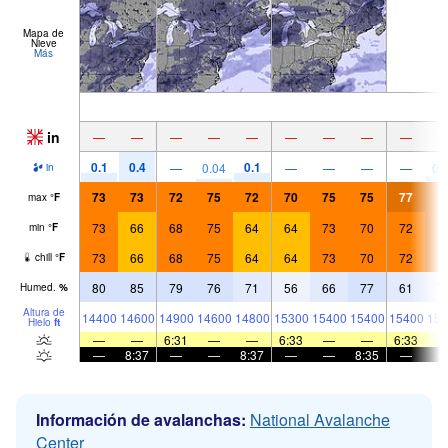
Mapa de
Nieve
Más
in
—
—
—
—
—
—
—
—
—
0.1
0.4
0.1
—
0.04
—
—
—
—
0.
in
73
73
72
75
72
70
75
75
77
7
max
°
F
73
66
68
75
64
64
73
70
72
7
min
°
F
73
66
68
75
64
64
73
70
72
7
chill
°
F
80
85
79
76
71
56
66
77
61
7
Humed.
%
Altura de
14400
14600
14900
14600
14800
15300
15400
15400
15400
156
Hielo
ft
—
—
6:31
—
—
6:33
—
—
6:33
—
8:37
—
—
8:37
—
—
8:35
—
Información de avalanchas:
National Avalanche
Center