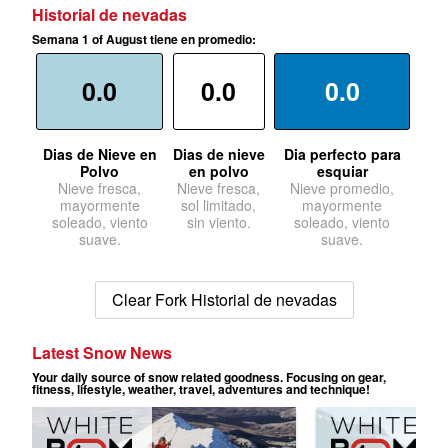
Historial de nevadas
Semana 1 of August tiene en promedio:
0.0
0.0
0.0
Dias de Nieve en
Dias de nieve
Dia perfecto para
Polvo
en polvo
esquiar
Nieve fresca,
Nieve fresca,
Nieve promedio,
mayormente
sol limitado,
mayormente
soleado, viento
sin viento.
soleado, viento
suave.
suave.
Clear Fork Historial de nevadas